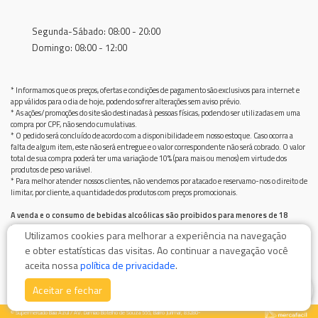
Segunda-Sábado: 08:00 - 20:00
Domingo: 08:00 - 12:00
* Informamos que os preços, ofertas e condições de pagamento são exclusivos para internet e
app válidos para o dia de hoje, podendo sofrer alterações sem aviso prévio.
* As ações/promoções do site são destinadas à pessoas físicas, podendo ser utilizadas em uma
compra por CPF, não sendo cumulativas.
* O pedido será concluído de acordo com a disponibilidade em nosso estoque. Caso ocorra a
falta de algum item, este não será entregue e o valor correspondente não será cobrado. O valor
total de sua compra poderá ter uma variação de 10% (para mais ou menos) em virtude dos
produtos de peso variável.
* Para melhor atender nossos clientes, não vendemos por atacado e reservamo-nos o direito de
limitar, por cliente, a quantidade dos produtos com preços promocionais.
A venda e o consumo de bebidas alcoólicas são proibidos para menores de 18
anos.
Utilizamos cookies para melhorar a experiência na navegação
Bebida alcoólica pode causar dependência química e, em excesso, provoca graves males à saúde.
e obter estatísticas das visitas. Ao continuar a navegação você
Beba com moderação
aceita nossa
política de privacidade
.
0
Aceitar e fechar
© Supermercado Baía Azul / AV. Damiao Botelho de Souza 555, Bairro Jurimar, 83280-