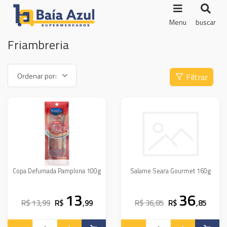
Menu
buscar
Friambreria
Filtrar
Copa Defumada Pamplona 100g
Salame Seara Gourmet 160g
13
36
R$ 13,99
R$
,99
R$ 36,85
R$
,85