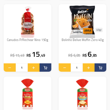
40gr
Canudos P/Rechear Nino 150g
Bolinho Belive Muffin Zero 40g
15
6
R$ 15,49
R$
,49
R$ 6,85
R$
,85