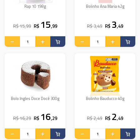
Rap 10 198g
Bolinho Ana Maria 42g
15
3
R$ 15,99
R$
,99
R$ 3,49
R$
,49
Bolo Ingles Doce Docê 300g
Bolinho Bauducco 40g
16
2
R$ 16,29
R$
,29
R$ 2,49
R$
,49