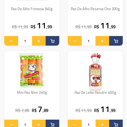
Pao De Alho Frimesa 340g
Pao De Alho Reserva One 300g
11
11
R$ 11,99
R$
,99
R$ 11,99
R$
,99
Mini Pao Nino 240g
Pao De Leite Panutrir 400g
7
11
R$ 7,89
R$
,89
R$ 11,99
R$
,99