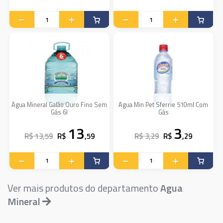
Água Mineral Galão Ouro Fino Sem
Agua Min Pet Sferrie 510ml Com
Gás 6l
Gás
13
3
R$ 13,59
R$
,59
R$ 3,29
R$
,29
Ver mais produtos do departamento
Agua
Mineral