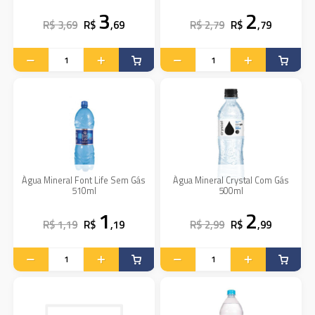
3
2
R$ 3,69
R$
,69
R$ 2,79
R$
,79
Água Mineral Font Life Sem Gás
Água Mineral Crystal Com Gás
510ml
500ml
1
2
R$ 1,19
R$
,19
R$ 2,99
R$
,99