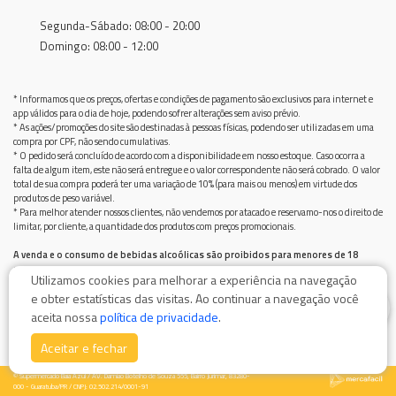
Segunda-Sábado: 08:00 - 20:00
Domingo: 08:00 - 12:00
* Informamos que os preços, ofertas e condições de pagamento são exclusivos para internet e
app válidos para o dia de hoje, podendo sofrer alterações sem aviso prévio.
* As ações/promoções do site são destinadas à pessoas físicas, podendo ser utilizadas em uma
compra por CPF, não sendo cumulativas.
* O pedido será concluído de acordo com a disponibilidade em nosso estoque. Caso ocorra a
falta de algum item, este não será entregue e o valor correspondente não será cobrado. O valor
total de sua compra poderá ter uma variação de 10% (para mais ou menos) em virtude dos
produtos de peso variável.
* Para melhor atender nossos clientes, não vendemos por atacado e reservamo-nos o direito de
limitar, por cliente, a quantidade dos produtos com preços promocionais.
A venda e o consumo de bebidas alcoólicas são proibidos para menores de 18
anos.
Utilizamos cookies para melhorar a experiência na navegação
Bebida alcoólica pode causar dependência química e, em excesso, provoca graves males à saúde.
e obter estatísticas das visitas. Ao continuar a navegação você
Beba com moderação
0
aceita nossa
política de privacidade
.
Aceitar e fechar
© Supermercado Baía Azul / AV. Damiao Botelho de Souza 555, Bairro Jurimar, 83280-
000 - Guaratuba/PR / CNPJ: 02.502.214/0001-91