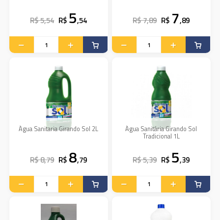
5
7
R$ 5,54
R$
,54
R$ 7,89
R$
,89
Água Sanitaria Girando Sol 2L
Água Sanitária Girando Sol
Tradicional 1L
8
5
R$ 8,79
R$
,79
R$ 5,39
R$
,39