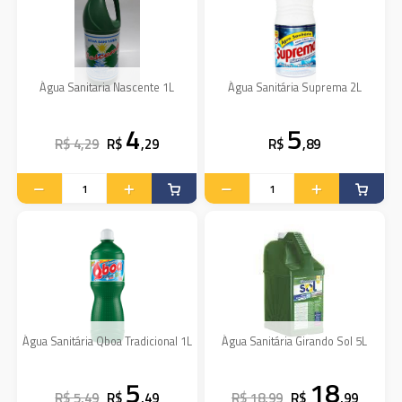
Água Sanitaria Nascente 1L
Água Sanitária Suprema 2L
4
5
R$ 4,29
R$
,29
R$
,89
Água Sanitária Qboa Tradicional 1L
Água Sanitária Girando Sol 5L
5
18
R$ 5,49
R$
,49
R$ 18,99
R$
,99