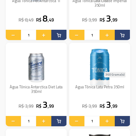
Água Tônica Pet Antarctica 1l
Agua Tônica Lata Cidade Imperial
350ml
8
3
R$ 8,49
R$
,49
R$ 3,99
R$
,99
360 Grama(s)
Água Tônica Antarctica Diet Lata
Agua Tônica Lata Petra 350ml
350ml
3
3
R$ 3,99
R$
,99
R$ 3,99
R$
,99