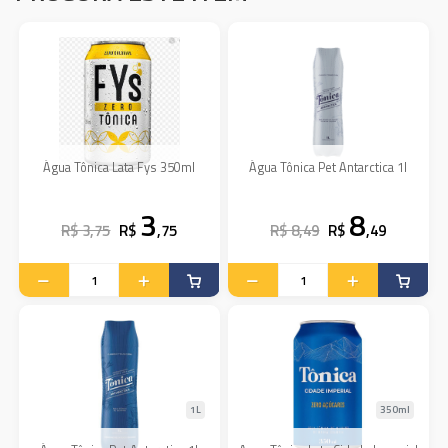
Água Tônica Lata Fys 350ml
Água Tônica Pet Antarctica 1l
3
8
R$ 3,75
R$
,75
R$ 8,49
R$
,49
1L
350ml