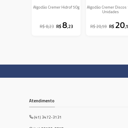
Algodão Cremer Hidrof 50g
Algodão Cremer Discos
Unidades
8
20
R$ 8,23
R$
,23
R$ 20,59
R$
,
Atendimento
(41) 3472-3131