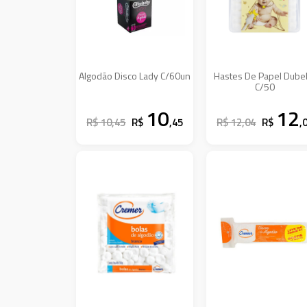
Algodão Disco Lady C/60un
Hastes De Papel Dub
C/50
10
12
R$ 10,45
R$
,45
R$ 12,04
R$
,