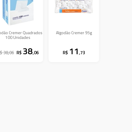
odão Cremer Quadrados
Algodão Cremer 95g
100 Unidades
38
11
$ 38,06
R$
,06
R$
,73