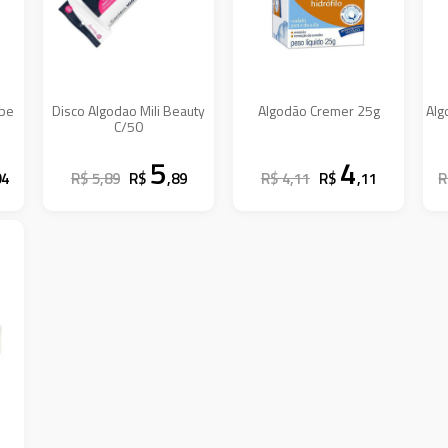
ebe
Disco Algodao Mili Beauty
Algodão Cremer 25g
Alg
C/50
5
4
04
R$ 5,89
R$
,89
R$ 4,11
R$
,11
R