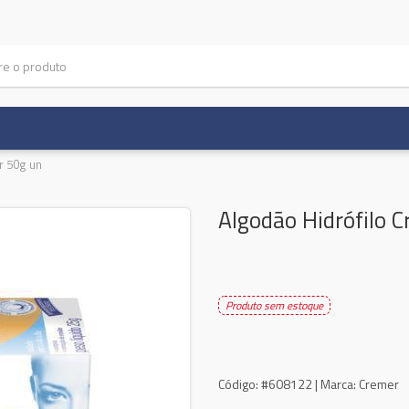
r 50g un
Algodão Hidrófilo 
Produto sem estoque
Código:
#608122 |
Marca:
Cremer