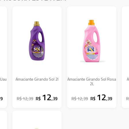
 Uau
Amaciante Girando Sol 2l
Amaciante Girando Sol Rosa
A
2L
12
12
79
R$ 12,39
R$
,39
R$ 12,39
R$
,39
R