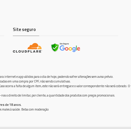
Site seguro
ra internet e app válidos para o dia de hoje, podendo sofrer alterações sem aviso prévio.
ilizadas em uma compra por CPF, não sendo cumulativas.
aso ocorra a falta de algum item, este não será entregue e o valor correspondente não será cobrado. O
os o direito de limitar, por cliente, a quantidade dos produtos com preços promocionais.
res de 18 anos.
ves males à saúde. Beba com moderação