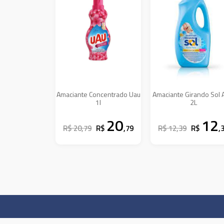
Amaciante Concentrado Uau
Amaciante Girando Sol 
1l
2L
20
12
R$ 20,79
R$
,79
R$ 12,39
R$
,