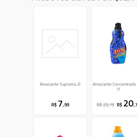
Amaciante Suprema 2l
Amaciante Concentrado
1l
7
20
R$
,99
R$ 20,79
R$
,