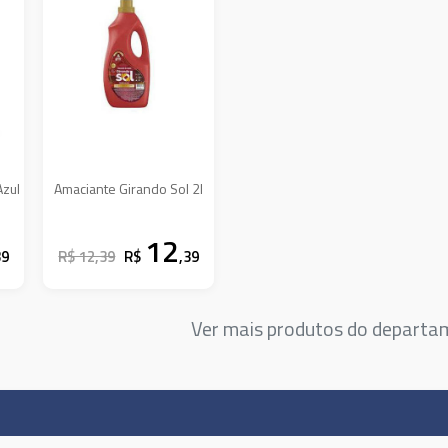
Azul
Amaciante Girando Sol 2l
12
39
R$ 12,39
R$
,39
Ver mais produtos do depart