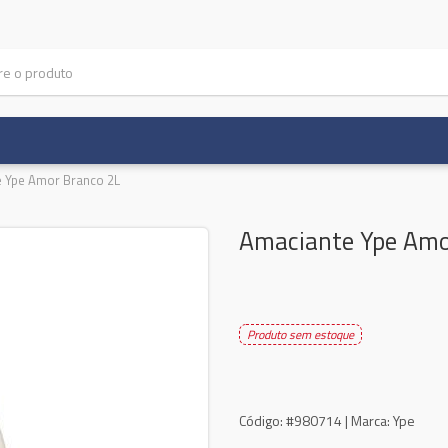
 Ype Amor Branco 2L
Amaciante Ype Amo
Produto sem estoque
Código:
#980714 |
Marca:
Ype