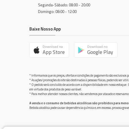
Segunda-Sábado: 08:00 - 20:00
Domingo: 08:00 - 12:00
Baixe Nosso App
Download na
Download no
App Store
Google Play
* Informamos que os preços, ofertas e condições de pagamento são exclusivos pa
* As ações/promoções do site são destinadas à pessoas físicas, podendo ser ut
* O pedido será concluído de acordo com a disponibilidade em nosso estoque. C
em virtude dos produtos de peso variável.
* Para melhor atender nossos clientes, não vendemos por atacado e reservamo-n
A venda e o consumo de bebidas alcoólicas são proibidos para meno
Bebida alcoólica pode causar dependência química e, em excesso, provoca gra