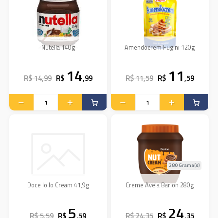
Nutella 140g
Amendocrem Fugini 120g
14
11
R$ 14,99
R$
,99
R$ 11,59
R$
,59
280 Grama(s)
Doce Io Io Cream 41,9g
Creme Avela Barion 280g
5
24
R$ 5,59
R$
,59
R$ 24,35
R$
,35