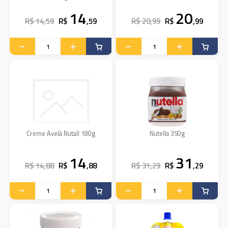
14
20
R$ 14,59
R$
,59
R$ 20,99
R$
,99
Creme Avelã Nutall 180g
Nutella 350g
14
31
R$ 14,88
R$
,88
R$ 31,29
R$
,29