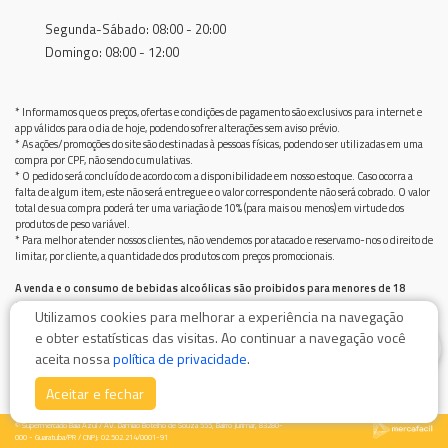
Segunda-Sábado: 08:00 - 20:00
Domingo: 08:00 - 12:00
* Informamos que os preços, ofertas e condições de pagamento são exclusivos para internet e
app válidos para o dia de hoje, podendo sofrer alterações sem aviso prévio.
* As ações/promoções do site são destinadas à pessoas físicas, podendo ser utilizadas em uma
compra por CPF, não sendo cumulativas.
* O pedido será concluído de acordo com a disponibilidade em nosso estoque. Caso ocorra a
falta de algum item, este não será entregue e o valor correspondente não será cobrado. O valor
total de sua compra poderá ter uma variação de 10% (para mais ou menos) em virtude dos
produtos de peso variável.
* Para melhor atender nossos clientes, não vendemos por atacado e reservamo-nos o direito de
limitar, por cliente, a quantidade dos produtos com preços promocionais.
A venda e o consumo de bebidas alcoólicas são proibidos para menores de 18
anos.
Utilizamos cookies para melhorar a experiência na navegação
Bebida alcoólica pode causar dependência química e, em excesso, provoca graves males à saúde.
e obter estatísticas das visitas. Ao continuar a navegação você
Beba com moderação
0
aceita nossa
política de privacidade
.
Aceitar e fechar
© Supermercado Baía Azul / AV. Damiao Botelho de Souza 555, Bairro Jurimar, 83280-
000 - Guaratuba/PR / CNPJ: 02.502.214/0001-91