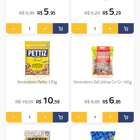
5
5
R$ 5,95
R$
,95
R$ 5,29
R$
,29
Amendoim Pettiz 120g
Amendoim DaColônia Cri Cri 140g
10
6
R$ 10,59
R$
,59
R$ 6,85
R$
,85