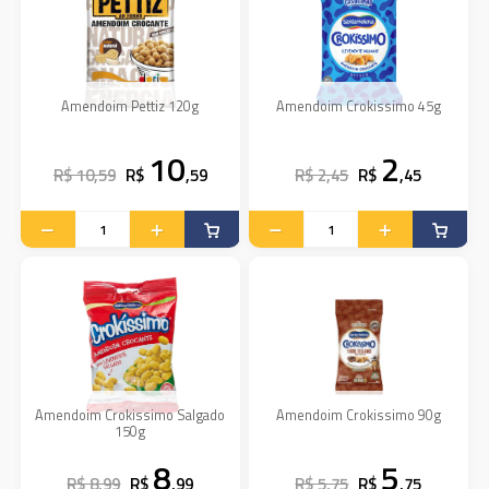
Amendoim Pettiz 120g
Amendoim Crokissimo 45g
10
2
R$ 10,59
R$
,59
R$ 2,45
R$
,45
Amendoim Crokissimo Salgado
Amendoim Crokissimo 90g
150g
8
5
R$ 8,99
R$
,99
R$ 5,75
R$
,75