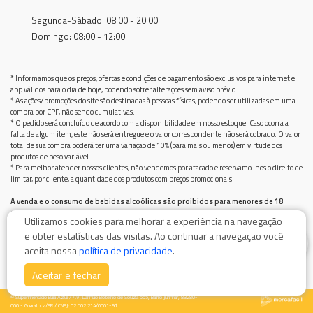
Segunda-Sábado: 08:00 - 20:00
Domingo: 08:00 - 12:00
* Informamos que os preços, ofertas e condições de pagamento são exclusivos para internet e
app válidos para o dia de hoje, podendo sofrer alterações sem aviso prévio.
* As ações/promoções do site são destinadas à pessoas físicas, podendo ser utilizadas em uma
compra por CPF, não sendo cumulativas.
* O pedido será concluído de acordo com a disponibilidade em nosso estoque. Caso ocorra a
falta de algum item, este não será entregue e o valor correspondente não será cobrado. O valor
total de sua compra poderá ter uma variação de 10% (para mais ou menos) em virtude dos
produtos de peso variável.
* Para melhor atender nossos clientes, não vendemos por atacado e reservamo-nos o direito de
limitar, por cliente, a quantidade dos produtos com preços promocionais.
A venda e o consumo de bebidas alcoólicas são proibidos para menores de 18
anos.
Utilizamos cookies para melhorar a experiência na navegação
Bebida alcoólica pode causar dependência química e, em excesso, provoca graves males à saúde.
e obter estatísticas das visitas. Ao continuar a navegação você
Beba com moderação
0
aceita nossa
política de privacidade
.
Aceitar e fechar
© Supermercado Baía Azul / AV. Damiao Botelho de Souza 555, Bairro Jurimar, 83280-
000 - Guaratuba/PR / CNPJ: 02.502.214/0001-91