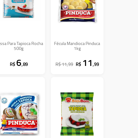
ssa Para Tapioca Rocha
Fécula Mandioca Pinduca
500g
1kg
6
11
R$
,89
R$ 11,99
R$
,99