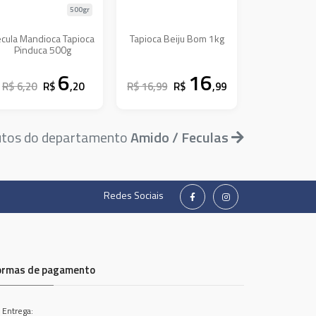
500gr
ecula Mandioca Tapioca
Tapioca Beiju Bom 1kg
Pinduca 500g
6
16
R$ 6,20
R$
,20
R$ 16,99
R$
,99
utos do departamento
Amido / Feculas
Redes Sociais
ormas de pagamento
 Entrega: