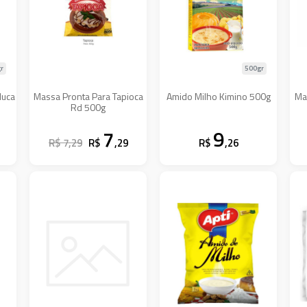
r
500gr
duca
Massa Pronta Para Tapioca
Amido Milho Kimino 500g
Ma
Rd 500g
7
9
R$ 7,29
R$
,29
R$
,26