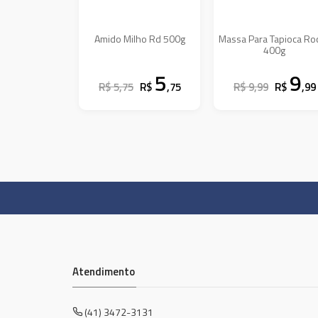
Amido Milho Rd 500g
Massa Para Tapioca Ro
400g
5
9
R$ 5,75
R$
,75
R$ 9,99
R$
,99
Atendimento
(41) 3472-3131