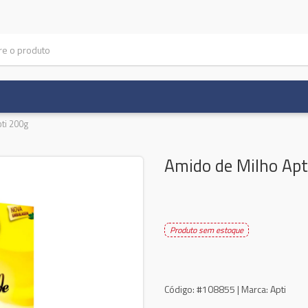
ti 200g
Amido de Milho Apt
Produto sem estoque
Código:
#108855 |
Marca:
Apti