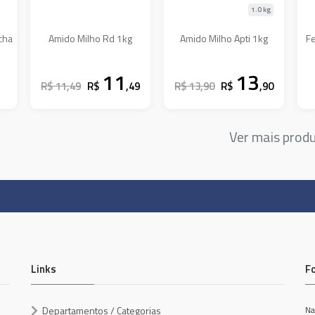
1.0 kg
cha
Amido Milho Rd 1kg
Amido Milho Apti 1kg
F
11
13
R$ 11,49
R$
,49
R$ 13,90
R$
,90
Ver mais prod
Links
F
Departamentos / Categorias
Na