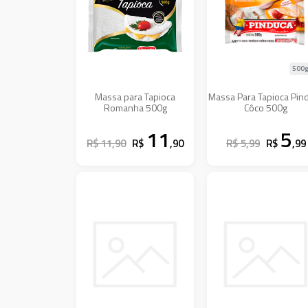
500g
Massa para Tapioca
Massa Para Tapioca Pin
Romanha 500g
Côco 500g
11
5
R$ 11,90
R$
,90
R$ 5,99
R$
,99