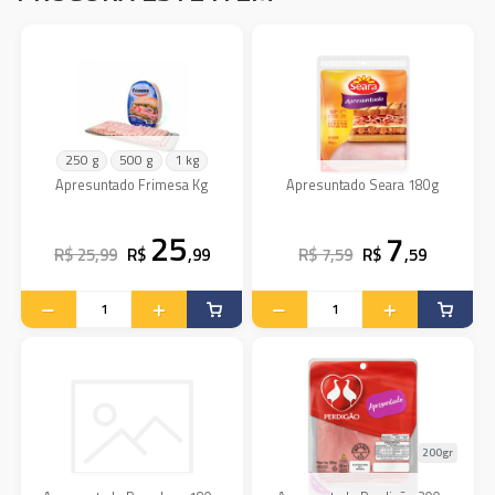
250 g
500 g
1 kg
Apresuntado Frimesa Kg
Apresuntado Seara 180g
25
7
R$ 25,99
R$
,99
R$ 7,59
R$
,59
200gr