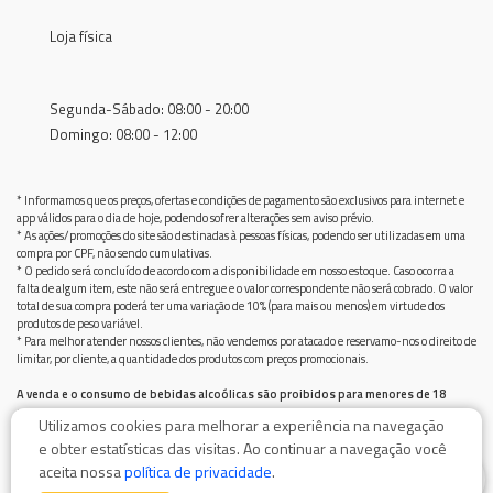
Loja física
Segunda-Sábado: 08:00 - 20:00
Domingo: 08:00 - 12:00
* Informamos que os preços, ofertas e condições de pagamento são exclusivos para internet e
app válidos para o dia de hoje, podendo sofrer alterações sem aviso prévio.
* As ações/promoções do site são destinadas à pessoas físicas, podendo ser utilizadas em uma
compra por CPF, não sendo cumulativas.
* O pedido será concluído de acordo com a disponibilidade em nosso estoque. Caso ocorra a
falta de algum item, este não será entregue e o valor correspondente não será cobrado. O valor
total de sua compra poderá ter uma variação de 10% (para mais ou menos) em virtude dos
produtos de peso variável.
* Para melhor atender nossos clientes, não vendemos por atacado e reservamo-nos o direito de
limitar, por cliente, a quantidade dos produtos com preços promocionais.
A venda e o consumo de bebidas alcoólicas são proibidos para menores de 18
anos.
Utilizamos cookies para melhorar a experiência na navegação
Bebida alcoólica pode causar dependência química e, em excesso, provoca graves males à saúde.
e obter estatísticas das visitas. Ao continuar a navegação você
Beba com moderação
0
aceita nossa
política de privacidade
.