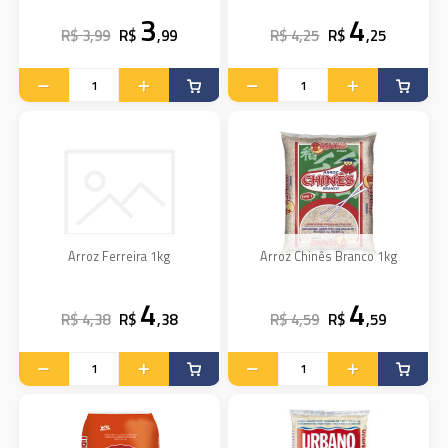
3
4
R$ 3,99
R$
,99
R$ 4,25
R$
,25
Arroz Ferreira 1kg
Arroz Chinês Branco 1kg
4
4
R$ 4,38
R$
,38
R$ 4,59
R$
,59