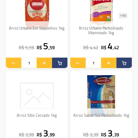
1 KG
Arroz Urbano Em Saquinhos 1kg
Arroz Urbano Parboilizado
Vitaminado 1kg
5
4
R$ 5,59
R$
,59
R$ 4,42
R$
,42
Arroz Sítio Cercado 1kg
Arroz Sabor Sul Parboilizado 1kg
3
3
R$ 3,99
R$
,99
R$ 3,39
R$
,39