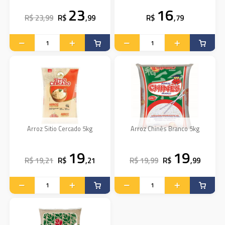
23
16
R$ 23,99
R$
,99
R$
,79
Arroz Sitio Cercado 5kg
Arroz Chinês Branco 5kg
19
19
R$ 19,21
R$
,21
R$ 19,99
R$
,99