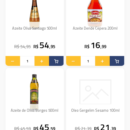
Azeite Oliva Santiago 500ml
Azeite Dende Cepera 200ml
54
16
R$ 54,95
R$
,95
R$
,99
Azeite de Oliva Borges 500ml
Oleo Gergelim Sesamo 100ml
45
21
R$ 45,59
R$
,59
R$ 21,39
R$
,39