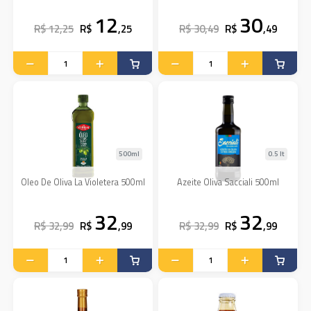
12
30
R$ 12,25
R$
,25
R$ 30,49
R$
,49
500ml
0.5 lt
Oleo De Oliva La Violetera 500ml
Azeite Oliva Sacciali 500ml
32
32
R$ 32,99
R$
,99
R$ 32,99
R$
,99