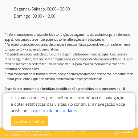
Segunda-Sábado: 08:00 - 20:00
Domingo: 08:00 - 12:00
* Informamos que os preços, ofertas e condições de pagamento são exclusivos para internet e
app válidos para o dia de hoje, podendo sofrer alterações sem aviso prévio.
* As ações/promoções do site são destinadas à pessoas físicas, podendo ser utilizadas em uma
compra por CPF, não sendo cumulativas.
* O pedido será concluído de acordo com a disponibilidade em nosso estoque. Caso ocorra a
falta de algum item, este não será entregue e o valor correspondente não será cobrado. O valor
total de sua compra poderá ter uma variação de 10% (para mais ou menos) em virtude dos
produtos de peso variável.
* Para melhor atender nossos clientes, não vendemos por atacado e reservamo-nos o direito de
limitar, por cliente, a quantidade dos produtos com preços promocionais.
A venda e o consumo de bebidas alcoólicas são proibidos para menores de 18
anos.
Utilizamos cookies para melhorar a experiência na navegação
Bebida alcoólica pode causar dependência química e, em excesso, provoca graves males à saúde.
e obter estatísticas das visitas. Ao continuar a navegação você
Beba com moderação
0
aceita nossa
política de privacidade
.
Aceitar e fechar
© Supermercado Baía Azul / AV. Damiao Botelho de Souza 555, Bairro Jurimar, 83280-
000 - Guaratuba/PR / CNPJ: 02.502.214/0001-91