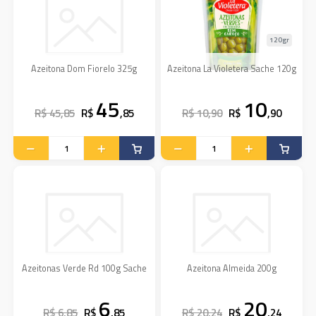
120gr
Azeitona Dom Fiorelo 325g
Azeitona La Violetera Sache 120g
45
10
R$ 45,85
R$
,85
R$ 10,90
R$
,90
Azeitonas Verde Rd 100g Sache
Azeitona Almeida 200g
6
20
R$ 6,85
R$
,85
R$ 20,24
R$
,24