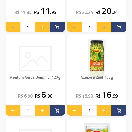
11
20
R$ 11,95
R$
,95
R$ 20,24
R$
,24
Azeitona Verde Beija Flor 120g
Azeitona Zaeli 170g
6
16
R$ 6,90
R$
,90
R$ 16,99
R$
,99