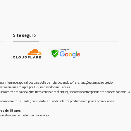
Site seguro
ra internet e app válidos para o dia de hoje, podendo sofrer alterações sem aviso prévio.
ilizadas em uma compra por CPF, não sendo cumulativas.
aso ocorra a falta de algum item, este não será entregue e o valor correspondente não será cobrado. O
os o direito de limitar, por cliente, a quantidade dos produtos com preços promocionais.
res de 18 anos.
ves males à saúde. Beba com moderação