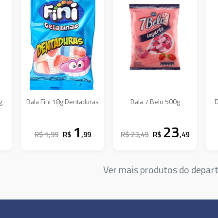
g
Bala Fini 18g Dentaduras
Bala 7 Belo 500g
D
1
23
R$ 1,99
R$
,99
R$ 23,49
R$
,49
Ver mais produtos do depa