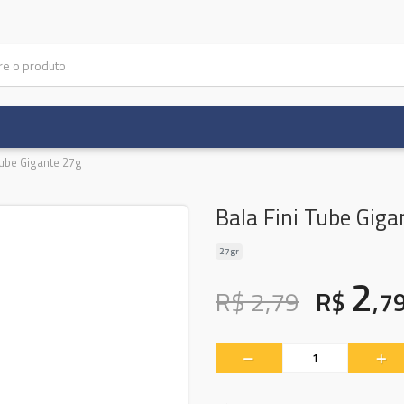
Tube Gigante 27g
Bala Fini Tube Giga
27gr
2
R$ 2,79
R$
,7