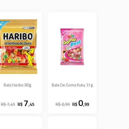
Bala Haribo 80g
Bala De Goma Kuky 31g
7
0
R$ 7,45
R$
,45
R$ 0,99
R$
,99