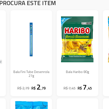
PROCURA ESTE ITEM
s)
Bala Fini Tube Desenrola
Bala Haribo 80g
27g
2
7
R$ 2,79
R$
,79
R$ 7,45
R$
,45