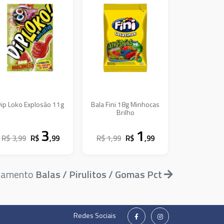
ip Loko Explosão 11g
Bala Fini 18g Minhocas
Brilho
3
1
R$ 3,99
R$
,99
R$ 1,99
R$
,99
rtamento
Balas / Pirulitos / Gomas Pct
Redes Sociais