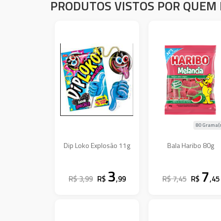
PRODUTOS VISTOS POR QUEM 
80 Grama(
Dip Loko Explosão 11g
Bala Haribo 80g
3
7
R$ 3,99
R$
,99
R$ 7,45
R$
,45