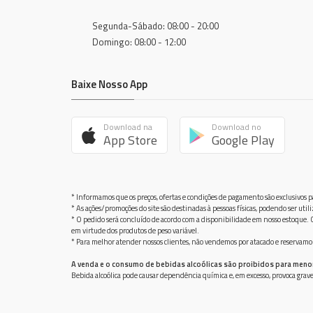
Segunda-Sábado: 08:00 - 20:00
Domingo: 08:00 - 12:00
Baixe Nosso App
Download na
Download no
App Store
Google Play
* Informamos que os preços, ofertas e condições de pagamento são exclusivos pa
* As ações/promoções do site são destinadas à pessoas físicas, podendo ser ut
* O pedido será concluído de acordo com a disponibilidade em nosso estoque. C
em virtude dos produtos de peso variável.
* Para melhor atender nossos clientes, não vendemos por atacado e reservamo-n
A venda e o consumo de bebidas alcoólicas são proibidos para meno
Bebida alcoólica pode causar dependência química e, em excesso, provoca gra