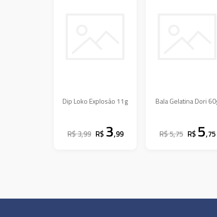
Dip Loko Explosão 11g
Bala Gelatina Dori 60
3
5
R$ 3,99
R$
,99
R$ 5,75
R$
,75