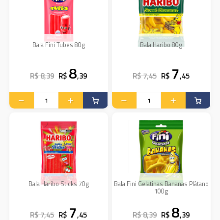
Bala Fini Tubes 80g
Bala Haribo 80g
8
7
R$ 8,39
R$
,39
R$ 7,45
R$
,45
Bala Haribo Sticks 70g
Bala Fini Gelatinas Bananas Plátano
100g
7
8
R$ 7,45
R$
,45
R$ 8,39
R$
,39