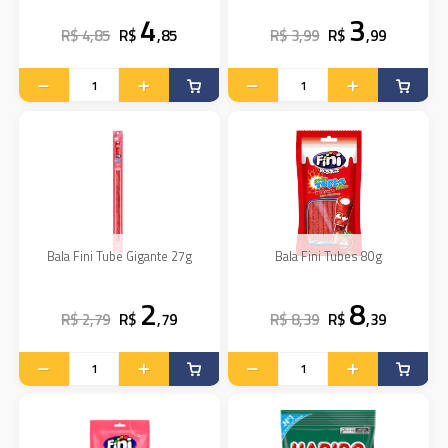
4
3
R$ 4,85
R$
,85
R$ 3,99
R$
,99
Bala Fini Tube Gigante 27g
Bala Fini Tubes 80g
2
8
R$ 2,79
R$
,79
R$ 8,39
R$
,39