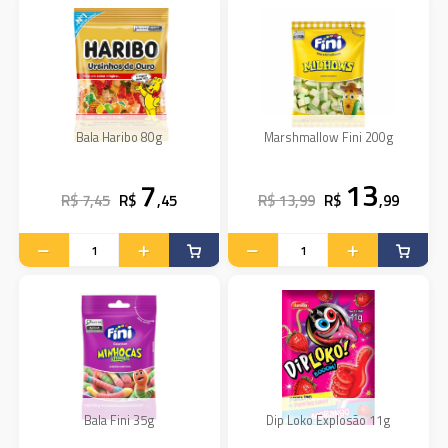
Bala Haribo 80g
Marshmallow Fini 200g
7
13
R$ 7,45
R$
,45
R$ 13,99
R$
,99
Bala Fini 35g
Dip Loko Explosão 11g