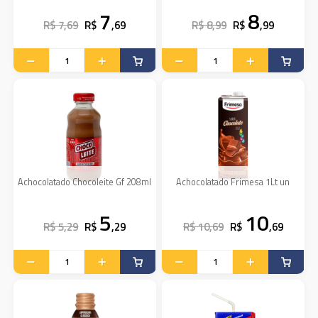
7
8
R$ 7,69
R$
,69
R$ 8,99
R$
,99
Achocolatado Chocoleite Gf 208ml
Achocolatado Frimesa 1Lt un
5
10
R$ 5,29
R$
,29
R$ 10,69
R$
,69