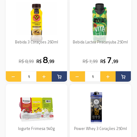
Bebida 3 Coraçoes 260ml
Bebida Lactea Piracanjuba 250ml
8
7
R$ 8,99
R$
,99
R$ 7,99
R$
,99
Iogurte Frimesa 540g
Power Whey 3 Corações 250ml