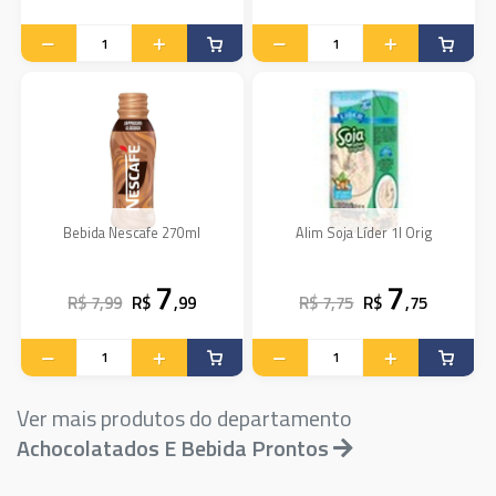
Bebida Nescafe 270ml
Alim Soja Líder 1l Orig
7
7
R$ 7,99
R$
,99
R$ 7,75
R$
,75
Ver mais produtos do departamento
Achocolatados E Bebida Prontos