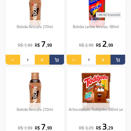
188.82 Grama(s)
Bebida Nescafe 270ml
Bebiba Lactea Nescau 180ml
7
2
R$ 7,99
R$
,99
R$ 2,99
R$
,99
Bebida Nescafe 270ml
Achocolatado Toddynho 200ml un
7
3
R$ 7,99
R$
,99
R$ 3,29
R$
,29