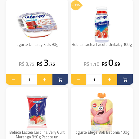
- 11%
Iogurte Unibaby Kids 90g
Bebida Lactea Pacote Unibaby 100g
3
0
R$ 3,75
R$
,75
R$ 1,10
R$
,99
Bebida Lactea Carolina Very Gurt
Iogurte Elege Bob Esponja 100g
Morango 850g Pacote un