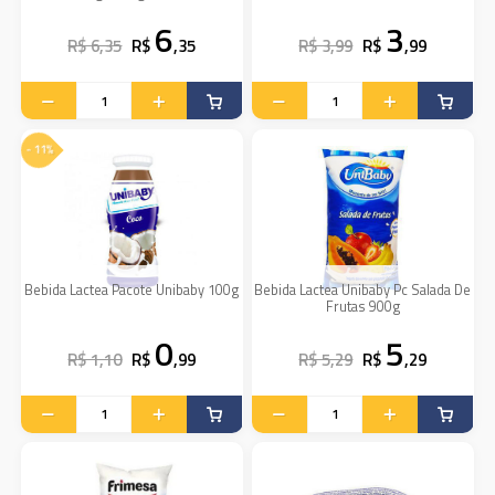
6
3
R$ 6,35
R$
,35
R$ 3,99
R$
,99
- 11%
Bebida Lactea Pacote Unibaby 100g
Bebida Lactea Unibaby Pc Salada De
Frutas 900g
0
5
R$ 1,10
R$
,99
R$ 5,29
R$
,29