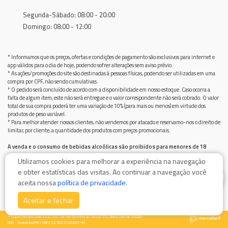
Segunda-Sábado: 08:00 - 20:00
Domingo: 08:00 - 12:00
* Informamos que os preços, ofertas e condições de pagamento são exclusivos para internet e
app válidos para o dia de hoje, podendo sofrer alterações sem aviso prévio.
* As ações/promoções do site são destinadas à pessoas físicas, podendo ser utilizadas em uma
compra por CPF, não sendo cumulativas.
* O pedido será concluído de acordo com a disponibilidade em nosso estoque. Caso ocorra a
falta de algum item, este não será entregue e o valor correspondente não será cobrado. O valor
total de sua compra poderá ter uma variação de 10% (para mais ou menos) em virtude dos
produtos de peso variável.
* Para melhor atender nossos clientes, não vendemos por atacado e reservamo-nos o direito de
limitar, por cliente, a quantidade dos produtos com preços promocionais.
A venda e o consumo de bebidas alcoólicas são proibidos para menores de 18
anos.
Utilizamos cookies para melhorar a experiência na navegação
Bebida alcoólica pode causar dependência química e, em excesso, provoca graves males à saúde.
e obter estatísticas das visitas. Ao continuar a navegação você
Beba com moderação
0
aceita nossa
política de privacidade
.
Aceitar e fechar
© Supermercado Baía Azul / AV. Damiao Botelho de Souza 555, Bairro Jurimar, 83280-
000 - Guaratuba/PR / CNPJ: 02.502.214/0001-91