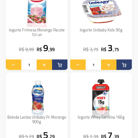
Iogurte Frimesa Morango Pacote
Iogurte Unibaby Kids 90g
1Lt un
9
3
R$ 9,99
R$
,99
R$ 3,75
R$
,75
Bebida Lactea Unibaby Pc Morango
Iogurte Whey Carolina 160g
900g
5
7
R$ 5,29
R$
,29
R$ 7,39
R$
,39