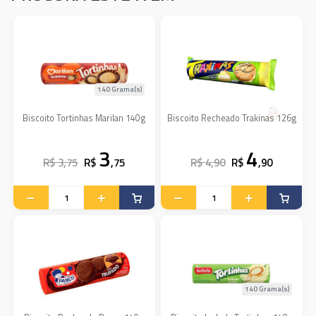
140 Grama(s)
Biscoito Tortinhas Marilan 140g
Biscoito Recheado Trakinas 126g
3
4
R$ 3,75
R$
,75
R$ 4,90
R$
,90
140 Grama(s)