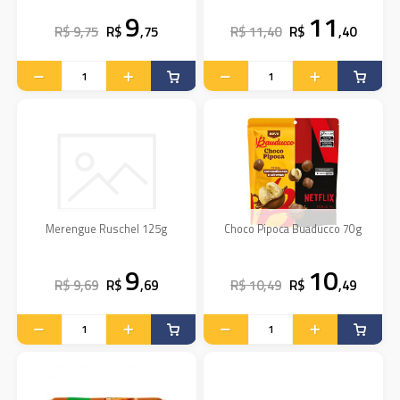
9
11
R$ 9,75
R$
,75
R$ 11,40
R$
,40
Merengue Ruschel 125g
Choco Pipoca Buaducco 70g
9
10
R$ 9,69
R$
,69
R$ 10,49
R$
,49