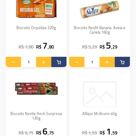
Biscoito Orquídea 320g
Biscoito Nesfit Banana. Aveia e
Canela 160g
7
5
R$ 7,80
R$
,80
R$ 5,29
R$
,29
Biscoito Nestle Rech.Surpresa
Alfajor Mr.Brunn 40g
130g
6
1
R$ 6,75
R$
,75
R$ 1,59
R$
,59