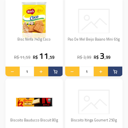
Bisc Ninfa 740g Coco
Pao De Mel Beijo Baiano Mini 65g
11
3
R$ 11,59
R$
,59
R$ 3,99
R$
,99
Biscoito Bauducco Biscuit 80g
Biscoito Itinga Goumert 250g