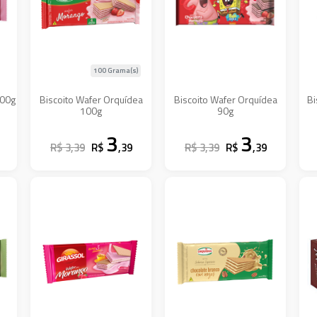
100 Grama(s)
100g
Biscoito Wafer Orquídea
Biscoito Wafer Orquídea
Bi
100g
90g
3
3
R$ 3,39
R$
,39
R$ 3,39
R$
,39