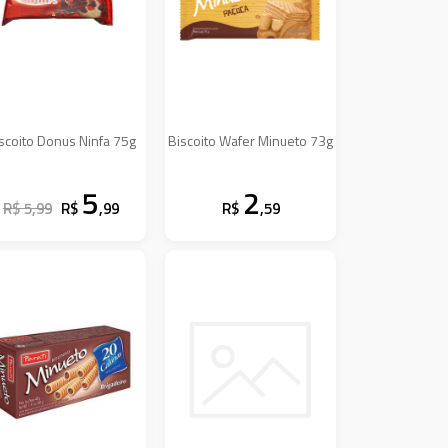
scoito Donus Ninfa 75g
Biscoito Wafer Minueto 73g
5
2
R$ 5,99
R$
,99
R$
,59