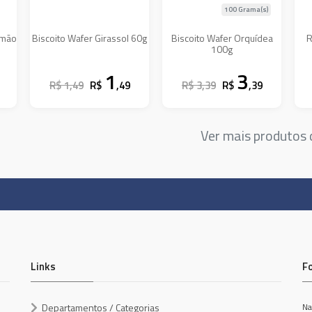
100 Grama(s)
Limão
Biscoito Wafer Girassol 60g
Biscoito Wafer Orquídea
R
100g
1
3
R$ 1,49
R$
,49
R$ 3,39
R$
,39
Ver mais produtos
Links
F
Departamentos / Categorias
Na