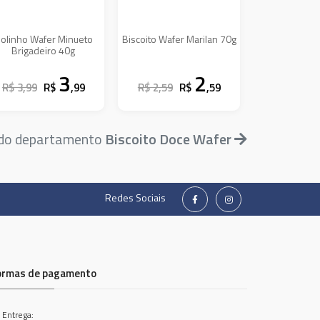
olinho Wafer Minueto
Biscoito Wafer Marilan 70g
Brigadeiro 40g
3
2
R$ 3,99
R$
,99
R$ 2,59
R$
,59
 do departamento
Biscoito Doce Wafer
Redes Sociais
ormas de pagamento
 Entrega: