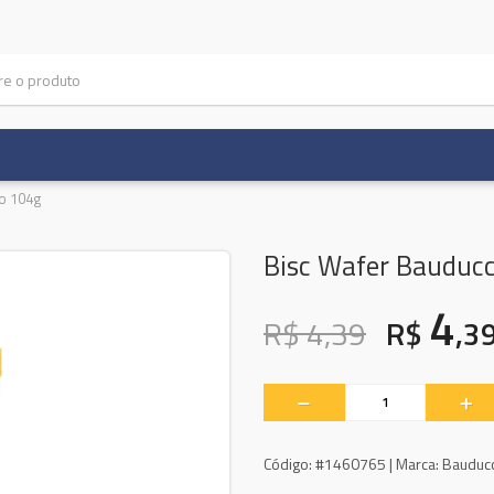
o 104g
Bisc Wafer Bauduc
4
R$ 4,39
R$
,3
Código:
#1460765 |
Marca:
Bauduc