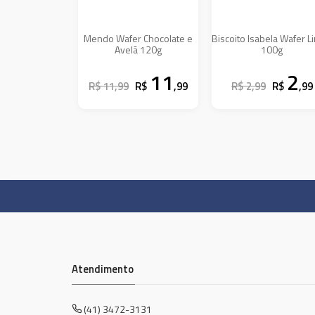
Mendo Wafer Chocolate e
Biscoito Isabela Wafer 
Avelã 120g
100g
11
2
R$ 11,99
R$
,99
R$ 2,99
R$
,99
Atendimento
(41) 3472-3131