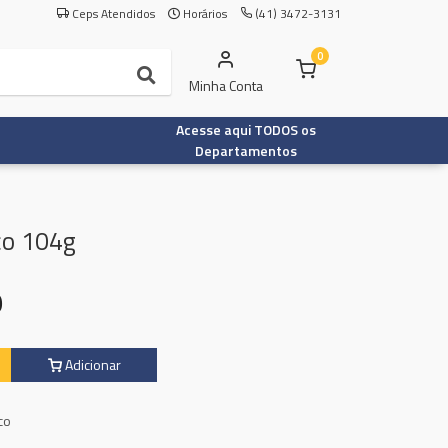
Ceps Atendidos
Horários
(41) 3472-3131
0
Minha Conta
Acesse aqui TODOS os
Departamentos
co 104g
9
Adicionar
co