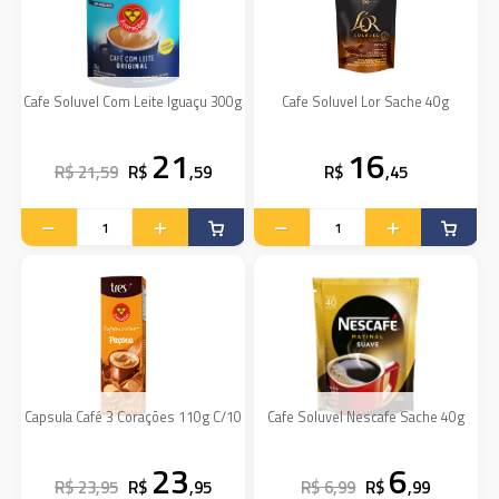
Cafe Soluvel Com Leite Iguaçu 300g
Cafe Soluvel Lor Sache 40g
21
16
R$ 21,59
R$
,59
R$
,45
Capsula Café 3 Corações 110g C/10
Cafe Soluvel Nescafe Sache 40g
23
6
R$ 23,95
R$
,95
R$ 6,99
R$
,99