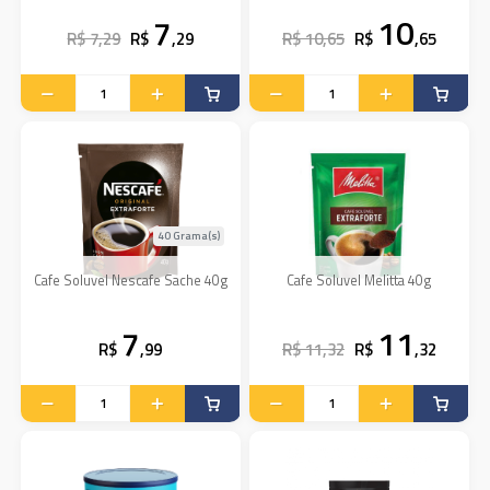
7
10
R$ 7,29
R$
,29
R$ 10,65
R$
,65
40 Grama(s)
Cafe Soluvel Nescafe Sache 40g
Cafe Soluvel Melitta 40g
7
11
R$
,99
R$ 11,32
R$
,32