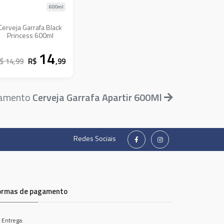
600ml
Cerveja Garrafa Black
Princess 600ml
14
$ 14,99
R$
,99
tamento
Cerveja Garrafa Apartir 600Ml
Redes Sociais
ormas de pagamento
 Entrega: