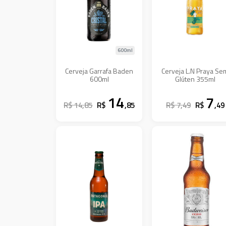
600ml
Cerveja Garrafa Baden
Cerveja L.N Praya Se
600ml
Glúten 355ml
14
7
R$ 14,85
R$
,85
R$ 7,49
R$
,49