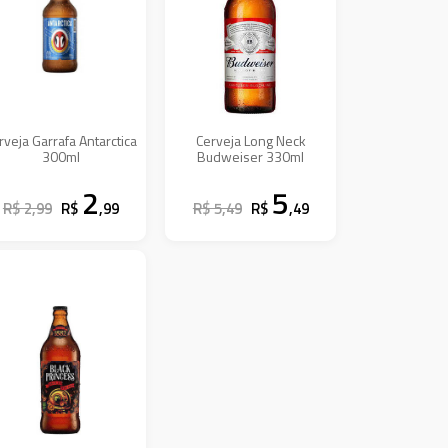
rveja Garrafa Antarctica
Cerveja Long Neck
300ml
Budweiser 330ml
2
5
R$ 2,99
R$
,99
R$ 5,49
R$
,49