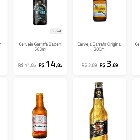
600ml
m
Cerveja Garrafa Baden
Cerveja Garrafa Original
Ce
600ml
300ml
14
3
R$ 14,85
R$
,85
R$ 3,89
R$
,89