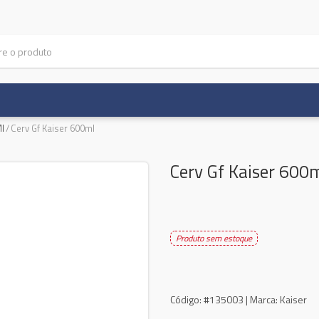
Ml
/
Cerv Gf Kaiser 600ml
Cerv Gf Kaiser 600
Produto sem estoque
Código:
#135003 |
Marca:
Kaiser