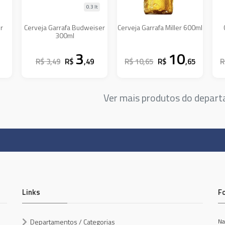
0.3 lt
er
Cerveja Garrafa Budweiser
Cerveja Garrafa Miller 600ml
300ml
3
10
R$ 3,49
R$
,49
R$ 10,65
R$
,65
R
Ver mais produtos do depar
Links
F
Departamentos / Categorias
Na