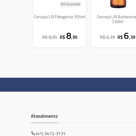
355 Grama(s)
Cerveja L.N Patagonia 355ml
Cerveja L.N Budweis
330ml
8
6
R$ 8,95
R$
,95
R$ 6,39
R$
,39
Atendimento
(41) 3472-3131