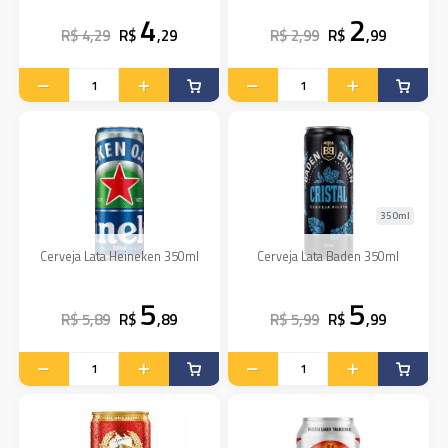
4
2
R$ 4,29
R$
,29
R$ 2,99
R$
,99
350ml
Cerveja Lata Heineken 350ml
Cerveja Lata Baden 350ml
5
5
R$ 5,89
R$
,89
R$ 5,99
R$
,99