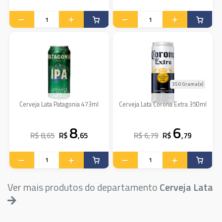
350 Grama(s)
Cerveja Lata Patagonia 473ml
Cerveja Lata Corona Extra 350ml
8
6
R$ 8,65
R$
,65
R$ 6,79
R$
,79
Ver mais produtos do departamento
Cerveja Lata