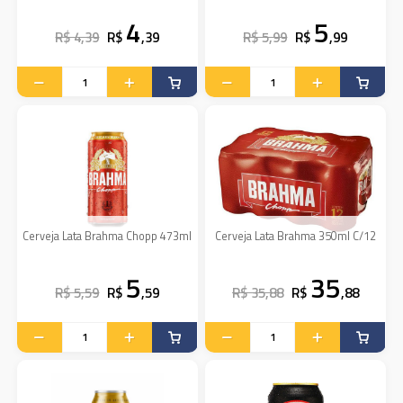
4
5
R$ 4,39
R$
,39
R$ 5,99
R$
,99
Cerveja Lata Brahma Chopp 473ml
Cerveja Lata Brahma 350ml C/12
5
35
R$ 5,59
R$
,59
R$ 35,88
R$
,88