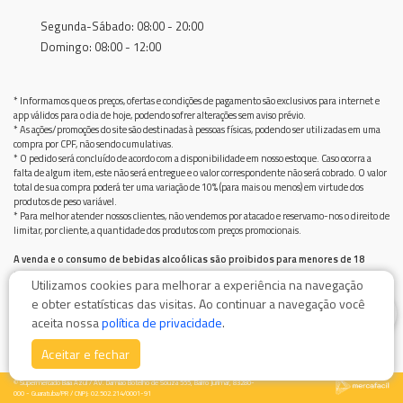
Segunda-Sábado: 08:00 - 20:00
Domingo: 08:00 - 12:00
* Informamos que os preços, ofertas e condições de pagamento são exclusivos para internet e
app válidos para o dia de hoje, podendo sofrer alterações sem aviso prévio.
* As ações/promoções do site são destinadas à pessoas físicas, podendo ser utilizadas em uma
compra por CPF, não sendo cumulativas.
* O pedido será concluído de acordo com a disponibilidade em nosso estoque. Caso ocorra a
falta de algum item, este não será entregue e o valor correspondente não será cobrado. O valor
total de sua compra poderá ter uma variação de 10% (para mais ou menos) em virtude dos
produtos de peso variável.
* Para melhor atender nossos clientes, não vendemos por atacado e reservamo-nos o direito de
limitar, por cliente, a quantidade dos produtos com preços promocionais.
A venda e o consumo de bebidas alcoólicas são proibidos para menores de 18
anos.
Utilizamos cookies para melhorar a experiência na navegação
Bebida alcoólica pode causar dependência química e, em excesso, provoca graves males à saúde.
e obter estatísticas das visitas. Ao continuar a navegação você
Beba com moderação
0
aceita nossa
política de privacidade
.
Aceitar e fechar
© Supermercado Baía Azul / AV. Damiao Botelho de Souza 555, Bairro Jurimar, 83280-
000 - Guaratuba/PR / CNPJ: 02.502.214/0001-91