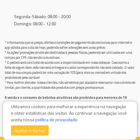
Segunda-Sábado: 08:00 - 20:00
Domingo: 08:00 - 12:00
* Informamos que os preços, ofertas e condições de pagamento são exclusivos para internet e
app válidos para o dia de hoje, podendo sofrer alterações sem aviso prévio.
* As ações/promoções do site são destinadas à pessoas físicas, podendo ser utilizadas em uma
compra por CPF, não sendo cumulativas.
* O pedido será concluído de acordo com a disponibilidade em nosso estoque. Caso ocorra a
falta de algum item, este não será entregue e o valor correspondente não será cobrado. O valor
total de sua compra poderá ter uma variação de 10% (para mais ou menos) em virtude dos
produtos de peso variável.
* Para melhor atender nossos clientes, não vendemos por atacado e reservamo-nos o direito de
limitar, por cliente, a quantidade dos produtos com preços promocionais.
A venda e o consumo de bebidas alcoólicas são proibidos para menores de 18
anos.
Utilizamos cookies para melhorar a experiência na navegação
Bebida alcoólica pode causar dependência química e, em excesso, provoca graves males à saúde.
e obter estatísticas das visitas. Ao continuar a navegação você
Beba com moderação
0
aceita nossa
política de privacidade
.
Aceitar e fechar