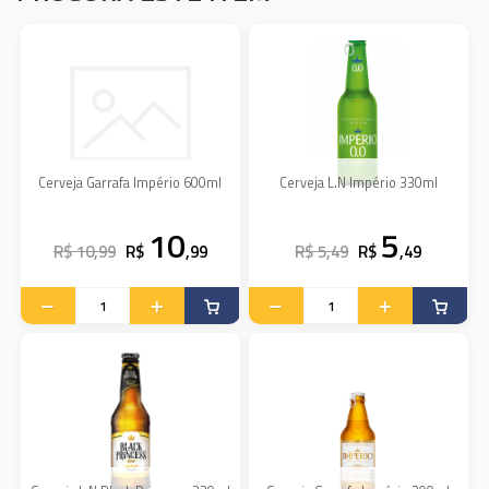
Cerveja Garrafa Império 600ml
Cerveja L.N Império 330ml
10
5
R$ 10,99
R$
,99
R$ 5,49
R$
,49