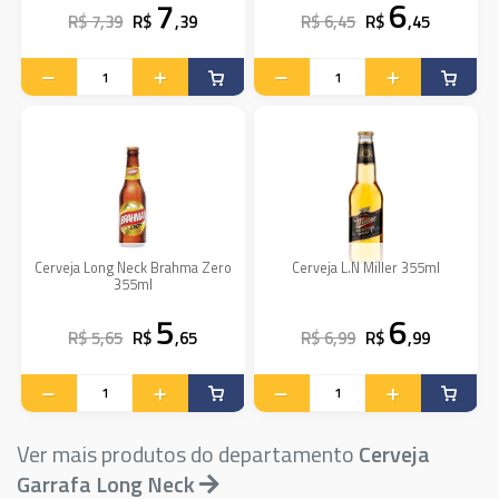
7
6
R$ 7,39
R$
,39
R$ 6,45
R$
,45
Cerveja Long Neck Brahma Zero
Cerveja L.N Miller 355ml
355ml
5
6
R$ 5,65
R$
,65
R$ 6,99
R$
,99
Ver mais produtos do departamento
Cerveja
Garrafa Long Neck