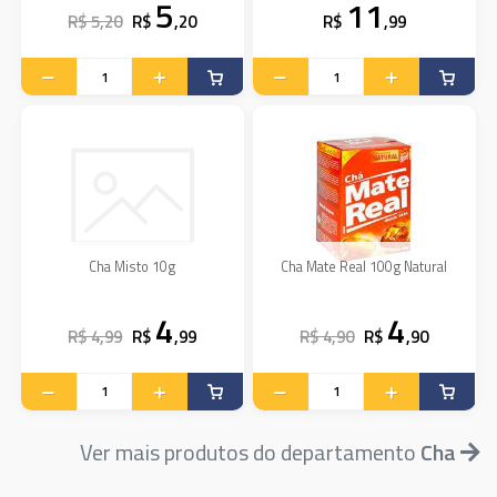
5
11
R$ 5,20
R$
,20
R$
,99
Cha Misto 10g
Cha Mate Real 100g Natural
4
4
R$ 4,99
R$
,99
R$ 4,90
R$
,90
Ver mais produtos do departamento
Cha