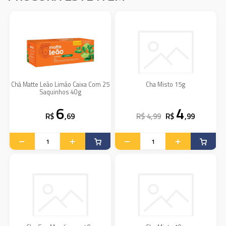
Chá Matte Leão Limão Caixa Com 25
Cha Misto 15g
Saquinhos 40g
6
4
R$
,69
R$ 4,99
R$
,99