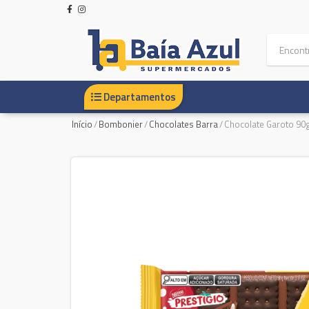
Departamentos
Início
/
Bombonier
/
Chocolates Barra
/
Chocolate Garoto 90