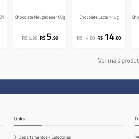
40%
Chocolate Neugebauer 80g
Chocolate Lacta 145g
Cho
5
14
R$ 5,99
R$
,99
R$ 14,80
R$
,80
Ver mais produ
Links
F
Departamentos / Categorias
Na