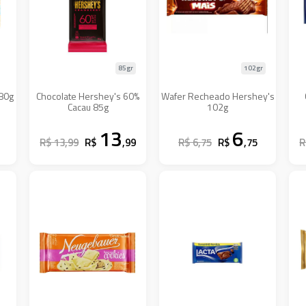
85gr
102gr
80g
Chocolate Hershey's 60%
Wafer Recheado Hershey's
Cacau 85g
102g
13
6
R$ 13,99
R$
,99
R$ 6,75
R$
,75
R