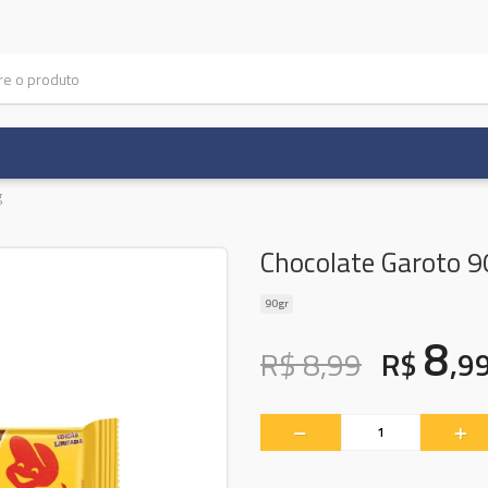
g
Chocolate Garoto 9
90gr
8
R$ 8,99
R$
,9