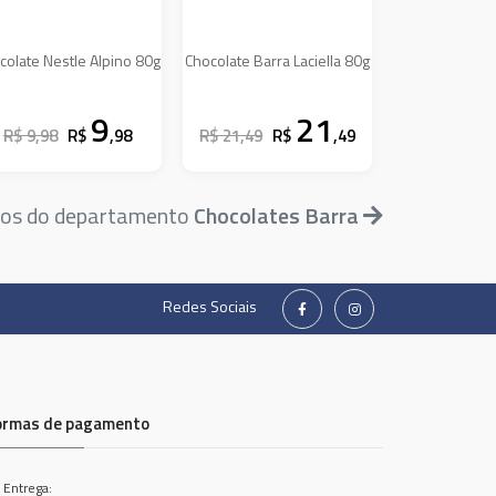
colate Nestle Alpino 80g
Chocolate Barra Laciella 80g
9
21
R$ 9,98
R$
,98
R$ 21,49
R$
,49
tos do departamento
Chocolates Barra
Redes Sociais
ormas de pagamento
 Entrega: