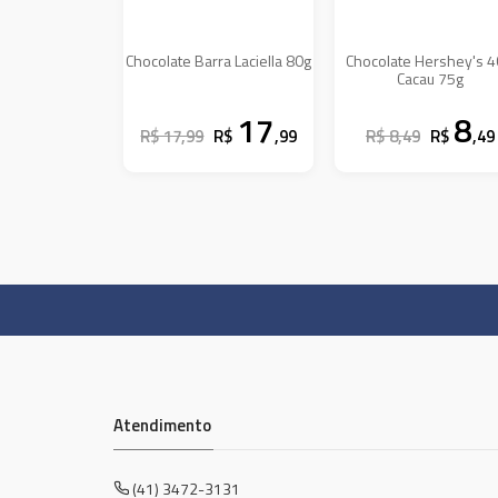
Chocolate Barra Laciella 80g
Chocolate Hershey's 
Cacau 75g
17
8
R$ 17,99
R$
,99
R$ 8,49
R$
,49
Atendimento
(41) 3472-3131