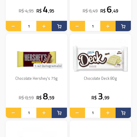
4
6
R$ 4,95
R$
,95
R$ 6,49
R$
,49
1.42 Quilograma(s)
Chocolate Hershey's 75g
Chocolate Deck 80g
8
3
R$ 8,59
R$
,59
R$
,99