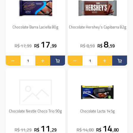
Chocolate Barra Laciella 80g
Chocolate Hershey's Capibarra 82g
17
8
R$ 17,99
R$
,99
R$ 8,59
R$
,59
Chocolate Nestle Choco Trio 90g
Chocolate Lacta 145g
11
14
R$ 11,29
R$
,29
R$ 14,80
R$
,80