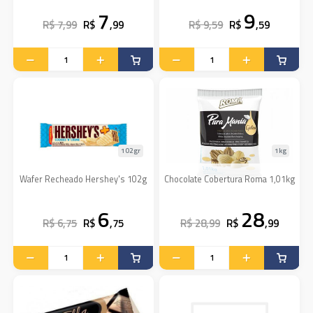
7
9
R$ 7,99
R$
,99
R$ 9,59
R$
,59
102gr
1kg
Wafer Recheado Hershey's 102g
Chocolate Cobertura Roma 1,01kg
6
28
R$ 6,75
R$
,75
R$ 28,99
R$
,99