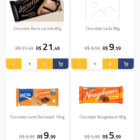
Chocolate Barra Laciella 80g
Chocolate Lacta 98g
21
9
R$ 21,49
R$
,49
R$ 9,59
R$
,59
Chocolate Lacta Recheado 104g
Chocolate Neugebauer 80g
9
5
R$ 9,99
R$
,99
R$ 5,99
R$
,99