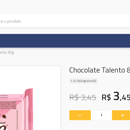
lento 85g
Chocolate Talento 
1.41 Quilograma(s)
3
R$ 3,45
R$
,4