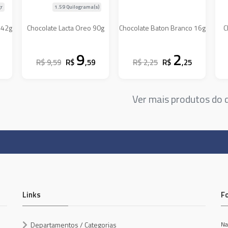
r
1.59 Quilograma(s)
 42g
Chocolate Lacta Oreo 90g
Chocolate Baton Branco 16g
C
9
2
R$ 9,59
R$
,59
R$ 2,25
R$
,25
Ver mais produtos do
Links
F
Departamentos / Categorias
Na