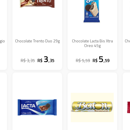
gio
Chocolate Trento Duo 29g
Chocolate Lacta Bis Xtra
Ch
Oreo 45g
3
5
R$ 3,35
R$
,35
R$ 5,59
R$
,59