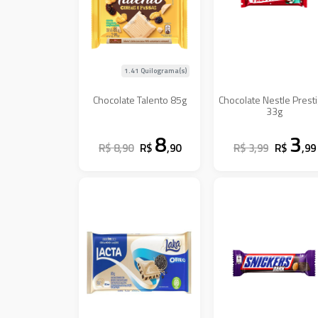
1.41 Quilograma(s)
Chocolate Talento 85g
Chocolate Nestle Presti
33g
8
3
R$ 8,90
R$
,90
R$ 3,99
R$
,99