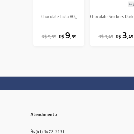
42g
Chocolate Lacta 80g
Chocolate Snickers Dark
9
3
R$ 9,59
R$
,59
R$ 3,49
R$
,49
Atendimento
(41) 3472-3131