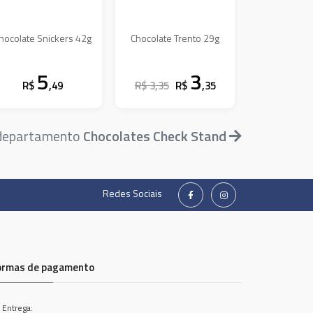
hocolate Snickers 42g
Chocolate Trento 29g
5
3
R$
,49
R$ 3,35
R$
,35
 departamento
Chocolates Check Stand
Redes Sociais
ormas de pagamento
 Entrega: