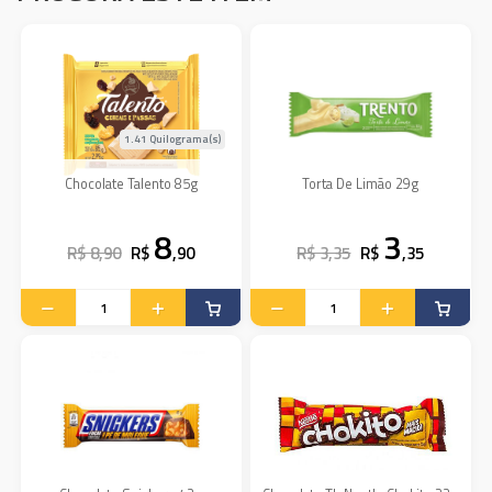
1.41 Quilograma(s)
Chocolate Talento 85g
Torta De Limão 29g
8
3
R$ 8,90
R$
,90
R$ 3,35
R$
,35