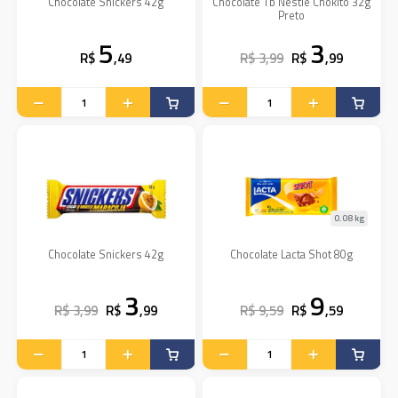
Chocolate Snickers 42g
Chocolate Tb Nestle Chokito 32g
Preto
5
3
R$
,49
R$ 3,99
R$
,99
0.08 kg
Chocolate Snickers 42g
Chocolate Lacta Shot 80g
3
9
R$ 3,99
R$
,99
R$ 9,59
R$
,59