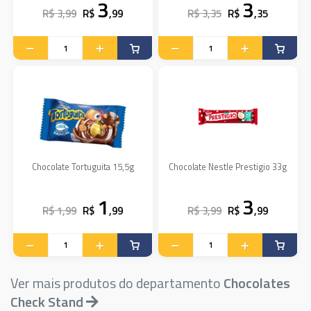
3
3
R$ 3,99
R$
,99
R$ 3,35
R$
,35
Chocolate Tortuguita 15,5g
Chocolate Nestle Prestigio 33g
1
3
R$ 1,99
R$
,99
R$ 3,99
R$
,99
Ver mais produtos do departamento
Chocolates
Check Stand