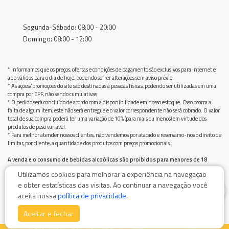
Segunda-Sábado: 08:00 - 20:00
Domingo: 08:00 - 12:00
* Informamos que os preços, ofertas e condições de pagamento são exclusivos para internet e
app válidos para o dia de hoje, podendo sofrer alterações sem aviso prévio.
* As ações/promoções do site são destinadas à pessoas físicas, podendo ser utilizadas em uma
compra por CPF, não sendo cumulativas.
* O pedido será concluído de acordo com a disponibilidade em nosso estoque. Caso ocorra a
falta de algum item, este não será entregue e o valor correspondente não será cobrado. O valor
total de sua compra poderá ter uma variação de 10% (para mais ou menos) em virtude dos
produtos de peso variável.
* Para melhor atender nossos clientes, não vendemos por atacado e reservamo-nos o direito de
limitar, por cliente, a quantidade dos produtos com preços promocionais.
A venda e o consumo de bebidas alcoólicas são proibidos para menores de 18
anos.
Utilizamos cookies para melhorar a experiência na navegação
Bebida alcoólica pode causar dependência química e, em excesso, provoca graves males à saúde.
e obter estatísticas das visitas. Ao continuar a navegação você
Beba com moderação
0
aceita nossa
política de privacidade
.
Aceitar e fechar