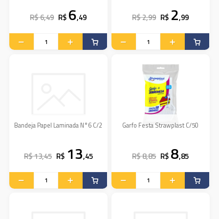
6
2
R$ 6,49
R$
,49
R$ 2,99
R$
,99
Bandeja Papel Laminada N°6 C/2
Garfo Festa Strawplast C/50
13
8
R$ 13,45
R$
,45
R$ 8,85
R$
,85