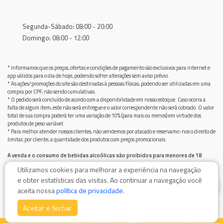
Segunda-Sábado: 08:00 - 20:00
Domingo: 08:00 - 12:00
* Informamos que os preços, ofertas e condições de pagamento são exclusivos para internet e
app válidos para o dia de hoje, podendo sofrer alterações sem aviso prévio.
* As ações/promoções do site são destinadas à pessoas físicas, podendo ser utilizadas em uma
compra por CPF, não sendo cumulativas.
* O pedido será concluído de acordo com a disponibilidade em nosso estoque. Caso ocorra a
falta de algum item, este não será entregue e o valor correspondente não será cobrado. O valor
total de sua compra poderá ter uma variação de 10% (para mais ou menos) em virtude dos
produtos de peso variável.
* Para melhor atender nossos clientes, não vendemos por atacado e reservamo-nos o direito de
limitar, por cliente, a quantidade dos produtos com preços promocionais.
A venda e o consumo de bebidas alcoólicas são proibidos para menores de 18
anos.
Utilizamos cookies para melhorar a experiência na navegação
Bebida alcoólica pode causar dependência química e, em excesso, provoca graves males à saúde.
e obter estatísticas das visitas. Ao continuar a navegação você
Beba com moderação
0
aceita nossa
política de privacidade
.
Aceitar e fechar