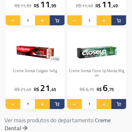
11
11
R$ 11,99
R$
,99
R$ 11,49
R$
,49
140gr
Creme Dental Colgate 140g
Creme Dental Close Up Menta 90g
un
21
6
R$ 21,45
R$
,45
R$ 6,75
R$
,75
Ver mais produtos do departamento
Creme
Dental