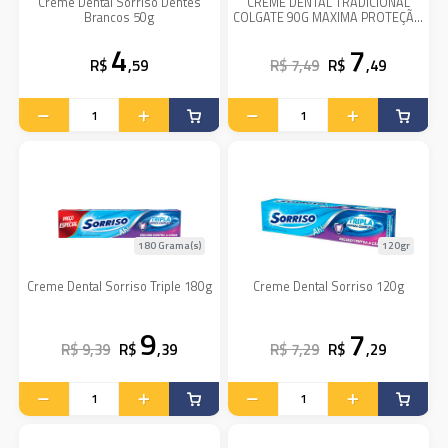
Creme Dental Sorriso Dentes
CREME DENTAL TRADICIONAL
Brancos 50g
COLGATE 90G MAXIMA PROTEÇÃO
ANTICARIES UNIT
4
7
R$
,59
R$ 7,49
R$
,49
180 Grama(s)
120gr
Creme Dental Sorriso Triple 180g
Creme Dental Sorriso 120g
9
7
R$ 9,39
R$
,39
R$ 7,29
R$
,29