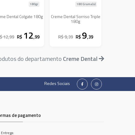
180gr
180 Grama(s)
me Dental Colgate 180g
Creme Dental Sorriso Triple
180g
12
9
$ 12,99
R$
,99
R$ 9,39
R$
,39
rodutos do departamento
Creme Dental
Redes Sociais
ormas de pagamento
 Entrega: