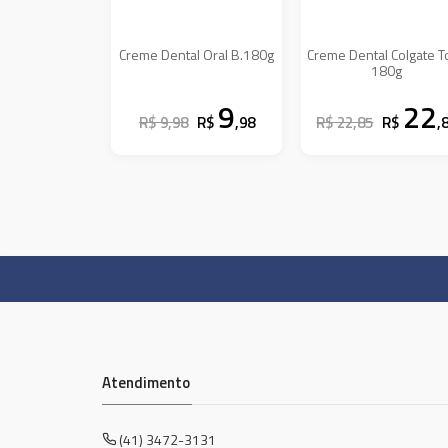
Creme Dental Oral B.180g
Creme Dental Colgate T
180g
9
22
R$ 9,98
R$
,98
R$ 22,85
R$
,
Atendimento
(41) 3472-3131