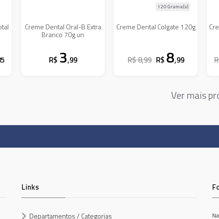
120 Grama(s)
otal
Creme Dental Oral-B Extra
Creme Dental Colgate 120g
Cre
Branco 70g un
3
8
85
R$
,99
R$ 8,99
R$
,99
R
Ver mais p
Links
F
Departamentos / Categorias
Na