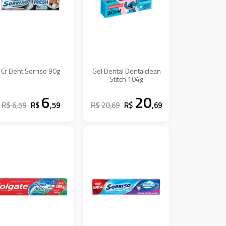
Cr Dent Sorriso 90g
Gel Dental Dentalclean
Stitch 104g
6
20
R$ 6,59
R$
,59
R$ 20,69
R$
,69