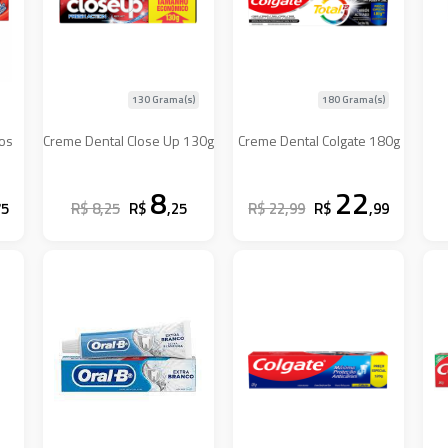
130 Grama(s)
180 Grama(s)
Todos
Creme Dental Close Up 130g
Creme Dental Colgate 180g
8
22
75
R$ 8,25
R$
,25
R$ 22,99
R$
,99