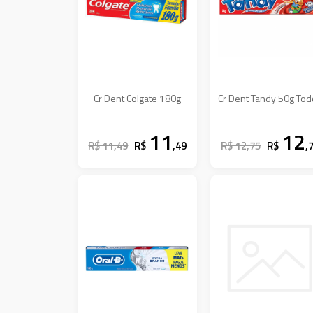
Cr Dent Colgate 180g
Cr Dent Tandy 50g 
11
12
R$ 11,49
R$
,49
R$ 12,75
R$
,