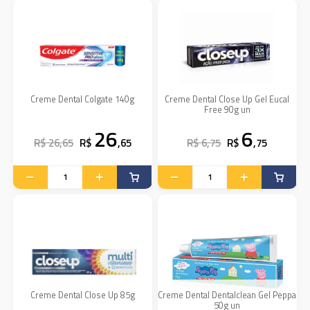
Creme Dental Colgate 140g
Creme Dental Close Up Gel Eucal
Free 90g un
26
6
R$ 26,65
R$
,65
R$ 6,75
R$
,75
Creme Dental Close Up 85g
Creme Dental Dentalclean Gel Peppa
50g un