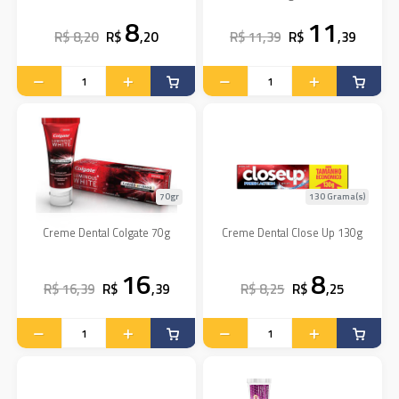
8
11
R$ 8,20
R$
,20
R$ 11,39
R$
,39
70gr
130 Grama(s)
Creme Dental Colgate 70g
Creme Dental Close Up 130g
16
8
R$ 16,39
R$
,39
R$ 8,25
R$
,25