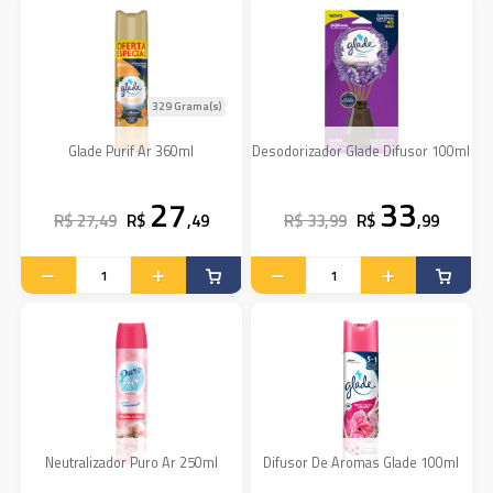
329 Grama(s)
Glade Purif Ar 360ml
Desodorizador Glade Difusor 100ml
27
33
R$ 27,49
R$
,49
R$ 33,99
R$
,99
Neutralizador Puro Ar 250ml
Difusor De Aromas Glade 100ml