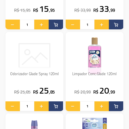
15
33
R$ 15,95
R$
,95
R$ 33,99
R$
,99
Odorizador Glade Spray 120ml
Limpador Conc.Glade 120ml
25
20
R$ 25,85
R$
,85
R$ 20,99
R$
,99