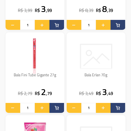
3
8
R$ 3,99
R$
,99
R$ 8,39
R$
,39
Bala Fini Tube Gigante 27g
Bala Erlan 70g
2
3
R$ 2,79
R$
,79
R$ 3,49
R$
,49