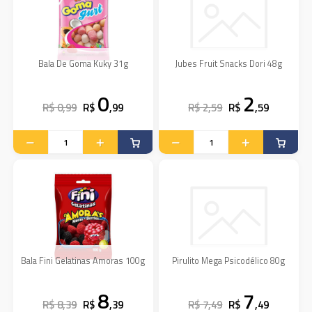
Bala De Goma Kuky 31g
Jubes Fruit Snacks Dori 48g
0
2
R$ 0,99
R$
,99
R$ 2,59
R$
,59
Bala Fini Gelatinas Amoras 100g
Pirulito Mega Psicodélico 80g
8
7
R$ 8,39
R$
,39
R$ 7,49
R$
,49