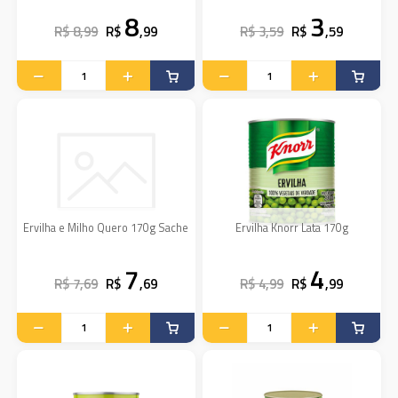
8
3
R$ 8,99
R$
,99
R$ 3,59
R$
,59
Ervilha e Milho Quero 170g Sache
Ervilha Knorr Lata 170g
7
4
R$ 7,69
R$
,69
R$ 4,99
R$
,99