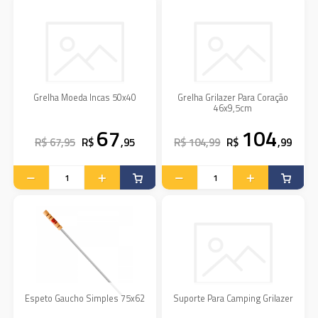
Grelha Moeda Incas 50x40
Grelha Grilazer Para Coração
46x9,5cm
67
104
R$ 67,95
R$
,95
R$ 104,99
R$
,99
Espeto Gaucho Simples 75x62
Suporte Para Camping Grilazer