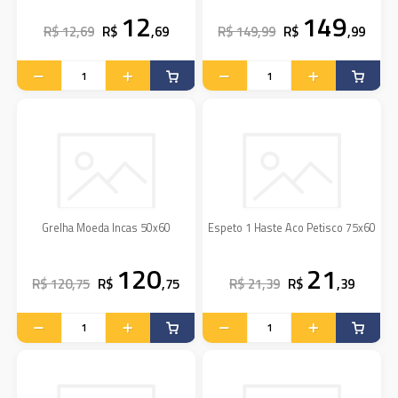
12
149
R$ 12,69
R$
,69
R$ 149,99
R$
,99
Grelha Moeda Incas 50x60
Espeto 1 Haste Aco Petisco 75x60
120
21
R$ 120,75
R$
,75
R$ 21,39
R$
,39