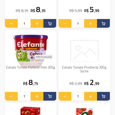
8
5
R$ 8,35
R$
,35
R$ 5,99
R$
,99
300 Grama(s)
Extrato Tomate Elefante Pote 300g
Extrato Tomate Predilecta 300g
Sache
8
2
R$
,75
R$ 2,99
R$
,99