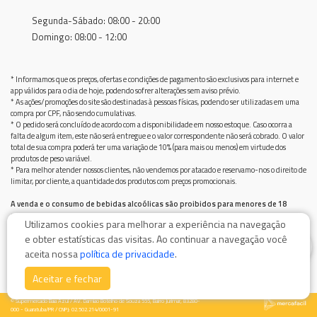
Segunda-Sábado: 08:00 - 20:00
Domingo: 08:00 - 12:00
* Informamos que os preços, ofertas e condições de pagamento são exclusivos para internet e
app válidos para o dia de hoje, podendo sofrer alterações sem aviso prévio.
* As ações/promoções do site são destinadas à pessoas físicas, podendo ser utilizadas em uma
compra por CPF, não sendo cumulativas.
* O pedido será concluído de acordo com a disponibilidade em nosso estoque. Caso ocorra a
falta de algum item, este não será entregue e o valor correspondente não será cobrado. O valor
total de sua compra poderá ter uma variação de 10% (para mais ou menos) em virtude dos
produtos de peso variável.
* Para melhor atender nossos clientes, não vendemos por atacado e reservamo-nos o direito de
limitar, por cliente, a quantidade dos produtos com preços promocionais.
A venda e o consumo de bebidas alcoólicas são proibidos para menores de 18
anos.
Utilizamos cookies para melhorar a experiência na navegação
Bebida alcoólica pode causar dependência química e, em excesso, provoca graves males à saúde.
e obter estatísticas das visitas. Ao continuar a navegação você
Beba com moderação
0
aceita nossa
política de privacidade
.
Aceitar e fechar
© Supermercado Baía Azul / AV. Damiao Botelho de Souza 555, Bairro Jurimar, 83280-
000 - Guaratuba/PR / CNPJ: 02.502.214/0001-91