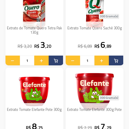
300 Grama(s)
Extrato de Tomate Quero Tetra Pak
Extrato Tomate Quero Sachê 300g
130g
3
6
R$ 3,20
R$
,20
R$ 6,89
R$
,89
300 Grama(s)
Extrato Tomate Elefante Pote 300g
Extrato Tomate Elefante 300g Pote
8
7
R$
,75
R$ 7,79
R$
,79