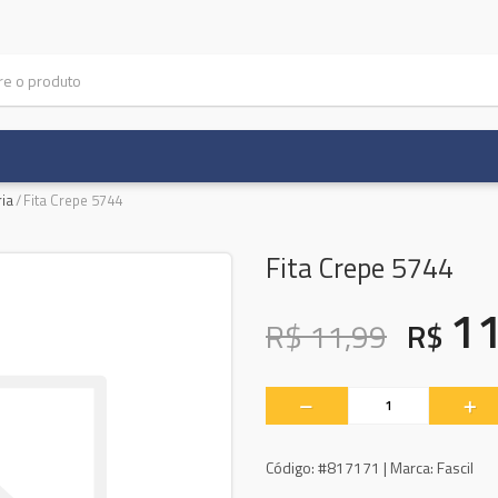
ria
/
Fita Crepe 5744
Fita Crepe 5744
1
R$ 11,99
R$
Código:
#817171 |
Marca:
Fascil