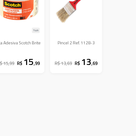
1un
ta Adesiva Scotch Brite
Pincel 2 Ref. 1128-3
15
13
$ 15,99
R$
,99
R$ 13,69
R$
,69