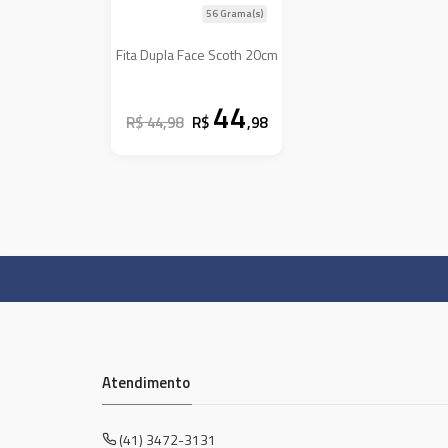
56 Grama(s)
Fita Dupla Face Scoth 20cm
44
R$ 44,98
R$
,98
Atendimento
(41) 3472-3131