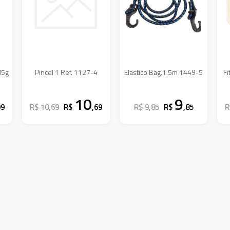
85g
Pincel 1 Ref. 1127-4
Elastico Bag.1.5m 1449-5
Fi
10
9
99
R$ 10,69
R$
,69
R$ 9,85
R$
,85
R