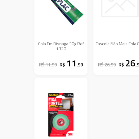
Cola Em Bisnaga 30g Ref
Cascola Não Mais Cola 
1320
11
26
R$ 11,99
R$
,99
R$ 26,99
R$
,