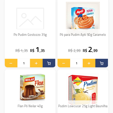
Po Pudim Gostozzo 35g
Pó para Pudim Apti 50g Caramelo
1
2
R$ 1,35
R$
,35
R$ 2,99
R$
,99
Flan Pó Neilar 40g
Pudim Lowcucar 25g Light Baunilha