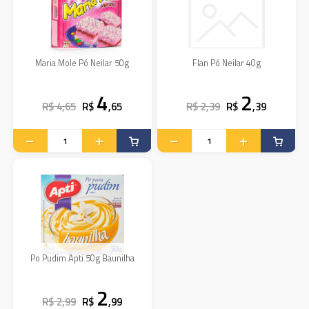
Maria Mole Pó Neilar 50g
Flan Pó Neilar 40g
4
2
R$ 4,65
R$
,65
R$ 2,39
R$
,39
Po Pudim Apti 50g Baunilha
2
R$ 2,99
R$
,99