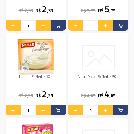
2
5
R$ 2,39
R$
,39
R$ 5,75
R$
,75
Pudim Pó Neilar 30g
Maria Mole Pó Neilar 50g
2
4
R$ 2,25
R$
,25
R$ 4,65
R$
,65