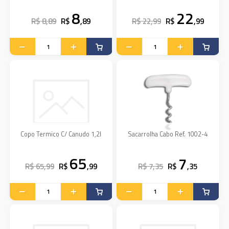
8
22
R$ 8,89
R$
,89
R$ 22,99
R$
,99
Copo Termico C/ Canudo 1,2l
Sacarrolha Cabo Ref. 1002-4
65
7
R$ 65,99
R$
,99
R$ 7,35
R$
,35