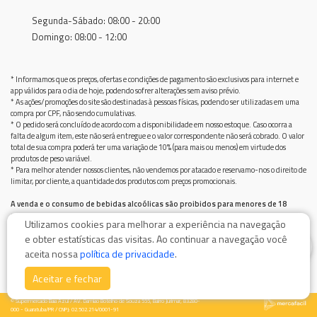
Segunda-Sábado: 08:00 - 20:00
Domingo: 08:00 - 12:00
* Informamos que os preços, ofertas e condições de pagamento são exclusivos para internet e
app válidos para o dia de hoje, podendo sofrer alterações sem aviso prévio.
* As ações/promoções do site são destinadas à pessoas físicas, podendo ser utilizadas em uma
compra por CPF, não sendo cumulativas.
* O pedido será concluído de acordo com a disponibilidade em nosso estoque. Caso ocorra a
falta de algum item, este não será entregue e o valor correspondente não será cobrado. O valor
total de sua compra poderá ter uma variação de 10% (para mais ou menos) em virtude dos
produtos de peso variável.
* Para melhor atender nossos clientes, não vendemos por atacado e reservamo-nos o direito de
limitar, por cliente, a quantidade dos produtos com preços promocionais.
A venda e o consumo de bebidas alcoólicas são proibidos para menores de 18
anos.
Utilizamos cookies para melhorar a experiência na navegação
Bebida alcoólica pode causar dependência química e, em excesso, provoca graves males à saúde.
e obter estatísticas das visitas. Ao continuar a navegação você
Beba com moderação
0
aceita nossa
política de privacidade
.
Aceitar e fechar
© Supermercado Baía Azul / AV. Damiao Botelho de Souza 555, Bairro Jurimar, 83280-
000 - Guaratuba/PR / CNPJ: 02.502.214/0001-91