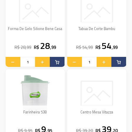
Forma De Gelo Silione Bene Casa
Tabua De Corte Bambu
28
54
R$ 28,99
R$
,99
R$ 54,99
R$
,99
Farinheira 538
Centro Mesa Vitazza
9
39
R$ 9,95
R$
,95
R$ 39,20
R$
,20