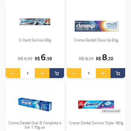
Cr Dent Sorriso 90g
Creme Dental Close Up 85g
6
8
R$ 6,59
R$
,59
R$ 8,20
R$
,20
180 Grama(s)
Creme Dental Oral-B Complete 4
Creme Dental Sorriso Triple 180g
Em 1 70g un