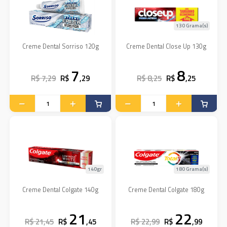
130 Grama(s)
Creme Dental Sorriso 120g
Creme Dental Close Up 130g
7
8
R$ 7,29
R$
,29
R$ 8,25
R$
,25
140gr
180 Grama(s)
Creme Dental Colgate 140g
Creme Dental Colgate 180g
21
22
R$ 21,45
R$
,45
R$ 22,99
R$
,99