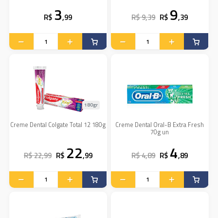
3
9
R$
,99
R$ 9,39
R$
,39
180gr
Creme Dental Colgate Total 12 180g
Creme Dental Oral-B Extra Fresh
70g un
22
4
R$ 22,99
R$
,99
R$ 4,89
R$
,89