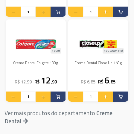
180gr
150 Grama(s)
Creme Dental Colgate 180g
Creme Dental Close Up 150g
12
6
R$ 12,99
R$
,99
R$ 6,85
R$
,85
Ver mais produtos do departamento
Creme
Dental