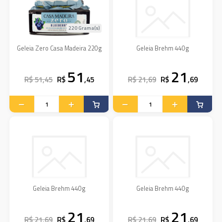
220 Grama(s)
Geleia Zero Casa Madeira 220g
Geleia Brehm 440g
51
21
R$ 51,45
R$
,45
R$ 21,69
R$
,69
Geleia Brehm 440g
Geleia Brehm 440g
21
21
R$ 21,69
R$
,69
R$ 21,69
R$
,69