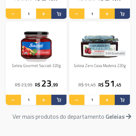
220 Grama(s)
Geleia Gourmet Sacciali 320g
Geleia Zero Casa Madeira 220g
23
51
R$ 23,99
R$
,99
R$ 51,45
R$
,45
Ver mais produtos do departamento
Geleias