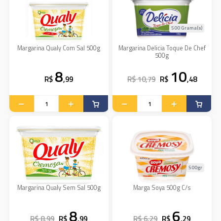
500 Grama(s)
Margarina Qualy Com Sal 500g
Margarina Delicia Toque De Chef
500g
8
10
R$
,99
R$ 10,79
R$
,48
500gr
Margarina Qualy Sem Sal 500g
Marga Soya 500g C/s
8
6
R$ 8,99
R$
,99
R$ 6,29
R$
,29