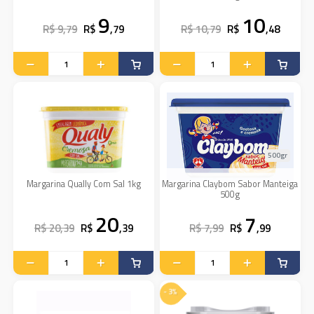
9
10
R$ 9,79
R$
,79
R$ 10,79
R$
,48
500gr
Margarina Qually Com Sal 1kg
Margarina Claybom Sabor Manteiga
500g
20
7
R$ 20,39
R$
,39
R$ 7,99
R$
,99
- 3%