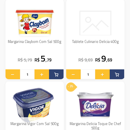
Margarina Claybom Com Sal 500g
Tablete Culinario Delicia 400g
5
9
R$ 5,79
R$
,79
R$ 9,69
R$
,69
- 3%
Margarina Vigor Com Sal 500g
Margarina Delicia Toque De Chef
500g