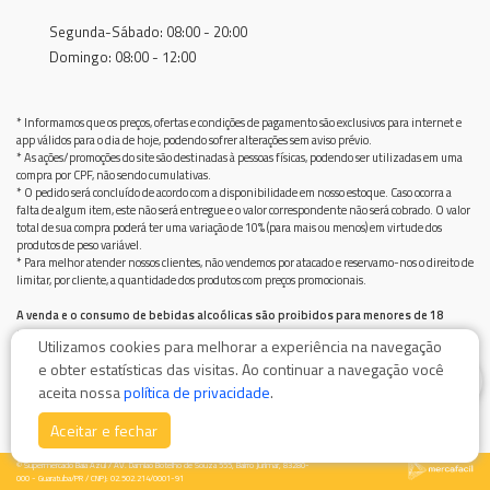
Segunda-Sábado: 08:00 - 20:00
Domingo: 08:00 - 12:00
* Informamos que os preços, ofertas e condições de pagamento são exclusivos para internet e
app válidos para o dia de hoje, podendo sofrer alterações sem aviso prévio.
* As ações/promoções do site são destinadas à pessoas físicas, podendo ser utilizadas em uma
compra por CPF, não sendo cumulativas.
* O pedido será concluído de acordo com a disponibilidade em nosso estoque. Caso ocorra a
falta de algum item, este não será entregue e o valor correspondente não será cobrado. O valor
total de sua compra poderá ter uma variação de 10% (para mais ou menos) em virtude dos
produtos de peso variável.
* Para melhor atender nossos clientes, não vendemos por atacado e reservamo-nos o direito de
limitar, por cliente, a quantidade dos produtos com preços promocionais.
A venda e o consumo de bebidas alcoólicas são proibidos para menores de 18
anos.
Utilizamos cookies para melhorar a experiência na navegação
Bebida alcoólica pode causar dependência química e, em excesso, provoca graves males à saúde.
e obter estatísticas das visitas. Ao continuar a navegação você
Beba com moderação
0
aceita nossa
política de privacidade
.
Aceitar e fechar
© Supermercado Baía Azul / AV. Damiao Botelho de Souza 555, Bairro Jurimar, 83280-
000 - Guaratuba/PR / CNPJ: 02.502.214/0001-91