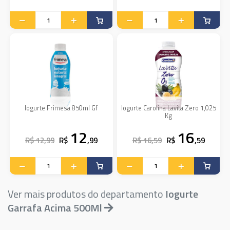
Iogurte Frimesa 850ml Gf
Iogurte Carolina Lavita Zero 1,025
Kg
12
16
R$ 12,99
R$
,99
R$ 16,59
R$
,59
Ver mais produtos do departamento
Iogurte
Garrafa Acima 500Ml