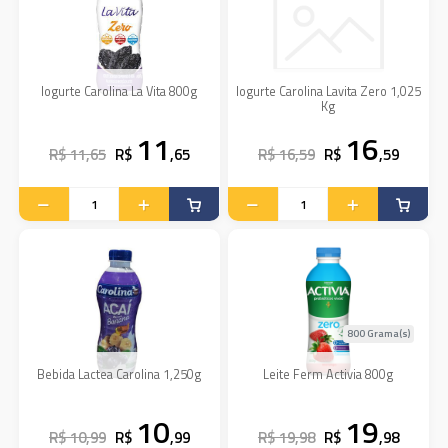
Iogurte Carolina La Vita 800g
Iogurte Carolina Lavita Zero 1,025
Kg
11
16
R$ 11,65
R$
,65
R$ 16,59
R$
,59
800 Grama(s)
Bebida Lactea Carolina 1,250g
Leite Ferm Activia 800g
10
19
R$ 10,99
R$
,99
R$ 19,98
R$
,98