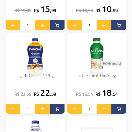
15
10
R$ 15,99
R$
,99
R$ 10,99
R$
,99
800 Grama(s)
Iogurte Danone 1,250g
Leite Ferm Activia 800g
22
18
R$ 22,59
R$
,59
R$ 18,54
R$
,54