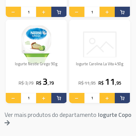
Iogurte Nestle Grego 90g
Iogurte Carolina La Vita 450g
3
11
R$ 3,79
R$
,79
R$ 11,95
R$
,95
Ver mais produtos do departamento
Iogurte Copo