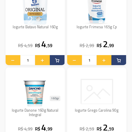
Iogurte Batavo Natural 160g
Iogurte Frimesa 165g Cp
4
2
R$ 4,59
R$
,59
R$ 2,99
R$
,99
160gr
Iogurte Danone 160g Natural
Iogurte Grego Carolina 90g
Integral
4
2
R$ 4,99
R$
,99
R$ 2,59
R$
,59