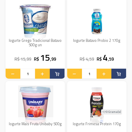
Iogurte Grego Tradicional Batavo
Iogurte Batavo Probio 2 170g
500g un
15
4
R$ 15,99
R$
,99
R$ 4,59
R$
,59
170 Grama(s)
Iogurte Mais Fruta Unibaby 500g
Iogurte Frimesa Protein 170g