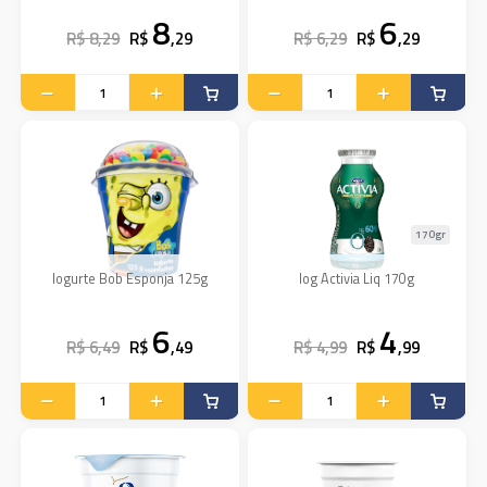
8
6
R$ 8,29
R$
,29
R$ 6,29
R$
,29
170gr
Iogurte Bob Esponja 125g
Iog Activia Liq 170g
6
4
R$ 6,49
R$
,49
R$ 4,99
R$
,99